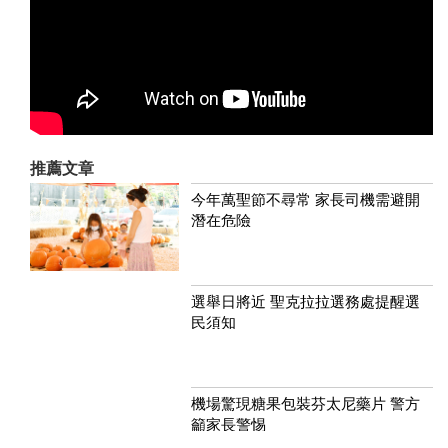
推薦文章
今年萬聖節不尋常 家長司機需避開
潛在危險
選舉日將近 聖克拉拉選務處提醒選
民須知
機場驚現糖果包裝芬太尼藥片 警方
籲家長警惕