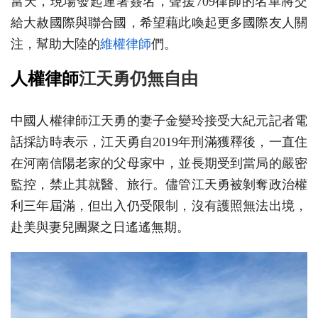
當天，現場發起連署簽名，聲援709律師的名單將交
給大赦國際與聯合國，希望藉此喚起更多國際友人關
注，幫助大陸的
維權律師
們。
人權律師
江天勇仍無自由
中國人權律師江天勇的妻子金變玲接受大紀元記者電
話採訪時表示，江天勇自2019年刑滿獲釋後，一直住
在河南信陽老家的父母家中，並長期受到當局的嚴密
監控，禁止其就醫、旅行。儘管江天勇被剝奪政治權
利三年屆滿，但出入仍受限制，沒有護照無法出境，
赴美與妻兒團聚之日遙遙無期。