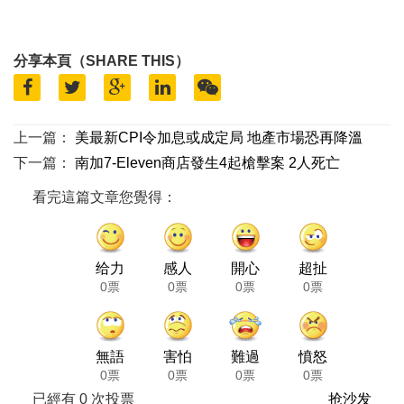
分享本頁（SHARE THIS）
上一篇：
美最新CPI令加息或成定局 地產市場恐再降溫
下一篇：
南加7-Eleven商店發生4起槍擊案 2人死亡
看完這篇文章您覺得：
给力
感人
開心
超扯
0票
0票
0票
0票
無語
害怕
難過
憤怒
0票
0票
0票
0票
已經有
0
次投票
抢沙发