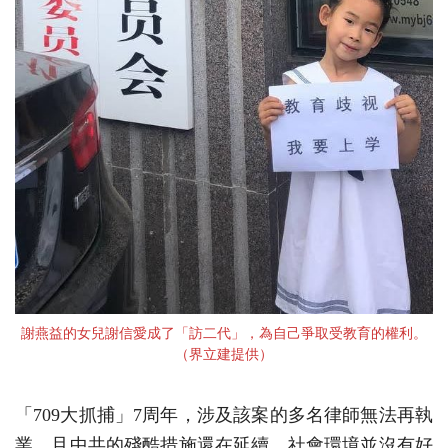
謝燕益的女兒謝信愛成了「訪二代」，為自己爭取受教育的權利。
（界立建提供）
「709大抓捕」7周年，涉及該案的多名律師無法再執
業，且中共的殘酷措施還在延續，社會環境並沒有好