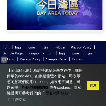
front
hgg
home
myin
mylogin
Privacy Policy
Sample Page
tougao
•
front
hgg
home
myin
mylogin
Privacy Policy
Sample Page
tougao
友好鏈接
追查國際
新唐人電視
神韻藝術團
【金山紀元網】為維持網站最基本運作，採用
大紀元時報
希望之聲
全球退黨服務中心
明慧網
動態網
簡單的cookies。如繼續瀏覽本網站，即表示
無界網
您同意我們使用cookies。如果您不同意，可
同意
以選擇：
拒絕並關閉網頁
更多cookies、隱私
權聲明可參考我們的「
隱私權與條款
」
Copyright © 2020-2026 金山紀元. All Rights Reserved.
》了解更多