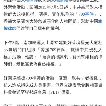
關注中國
人權律師
狀況的
人權組織
舉辦網絡線上或戶
外聚會活動，回溯2015年7月9日起，中共當局對人權
律師大規模抓捕、關押、實施酷刑的「
709事件
」，
呼籲大眾關切大陸急遽惡化的人權問題，幫助中國
維
權律師
們維護自己應有的權利。
下午3點，南加民運人士界立建於好萊塢星光大道杜
比劇場門口組織「聲援709律師、抗議中共侵犯人
權」活動，他說：「這真的很諷刺，替民眾維權的律
師們，最後需要為自己維權。」
好萊塢聲援709律師的活動一度遭「親共」者擾亂，
雖未造成損失或人員傷害，但界立建表示會將相關資
料彙整送至聯邦調查局（FBI）備案。