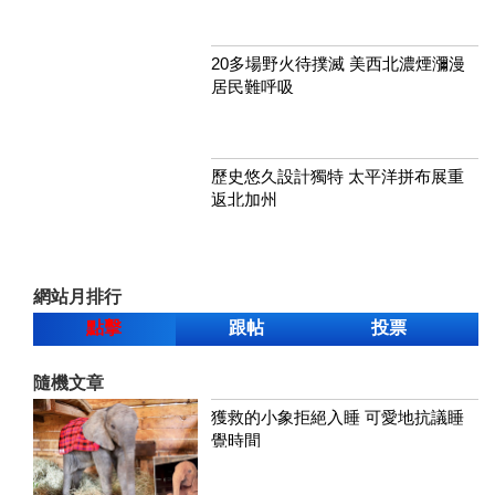
20多場野火待撲滅 美西北濃煙瀰漫
居民難呼吸
歷史悠久設計獨特 太平洋拼布展重
返北加州
網站月排行
點擊
跟帖
投票
隨機文章
獲救的小象拒絕入睡 可愛地抗議睡
覺時間