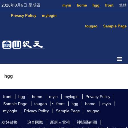
2026年8月6日 星期四
myin
home
hgg
front
繁體
Privacy Policy
mylogin
tougao
Sample Page
hgg
front
hgg
home
myin
mylogin
Privacy Policy
Sample Page
tougao
•
front
hgg
home
myin
mylogin
Privacy Policy
Sample Page
tougao
友好鏈接
追查國際
新唐人電視
神韻藝術團