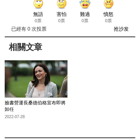
無語
害怕
難過
憤怒
0票
0票
0票
0票
已經有
0
次投票
抢沙发
相關文章
臉書營運長桑德伯格宣布即將
卸任
2022-07-28