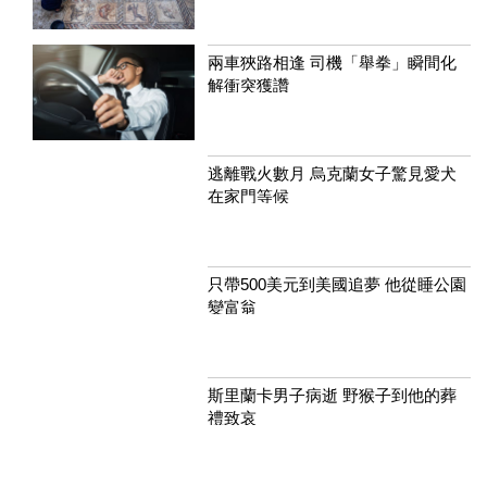
兩車狹路相逢 司機「舉拳」瞬間化
解衝突獲讚
逃離戰火數月 烏克蘭女子驚見愛犬
在家門等候
只帶500美元到美國追夢 他從睡公園
變富翁
斯里蘭卡男子病逝 野猴子到他的葬
禮致哀