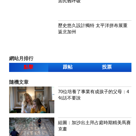
居民難呼吸
歷史悠久設計獨特 太平洋拼布展重
返北加州
網站月排行
點擊
跟帖
投票
隨機文章
70位培養了事業有成孩子的父母：4
句話不要說
組圖：加沙出土拜占庭時期精美馬賽
克畫