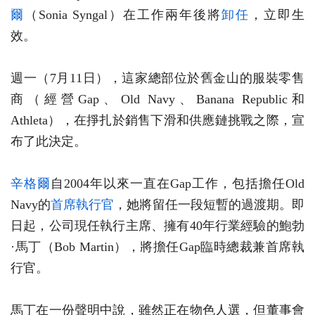
爾
（Sonia Syngal）在工作兩年後將
卸任
，立即生
效。
週一（7月11日），這家總部位於舊金山的服裝零售
商（經營Gap、Old Navy、Banana Republic和
Athleta），在掙扎於銷售下滑和供應鏈挑戰之際，宣
布了此決定。
辛格爾
自2004年以來一直在Gap工作，包括擔任Old
Navy的
首席執行官
，她將留任一段短暫的過渡期。即
日起，公司現任執行主席、擁有40年行業經驗的鮑勃
·馬丁（Bob Martin），將擔任Gap臨時總裁兼首席執
行官。
馬丁在一份聲明中說，雖然正在物色人選，但董事會