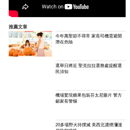
推薦文章
今年萬聖節不尋常 家長司機需避開
潛在危險
選舉日將近 聖克拉拉選務處提醒選
民須知
機場驚現糖果包裝芬太尼藥片 警方
籲家長警惕
20多場野火待撲滅 美西北濃煙瀰漫