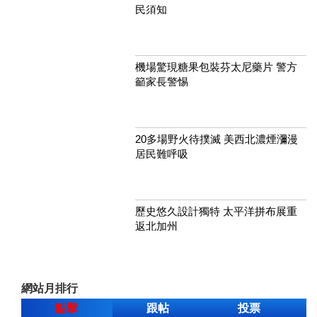
民須知
機場驚現糖果包裝芬太尼藥片 警方
籲家長警惕
20多場野火待撲滅 美西北濃煙瀰漫
居民難呼吸
歷史悠久設計獨特 太平洋拼布展重
返北加州
網站月排行
點擊
跟帖
投票