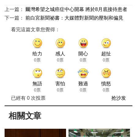
上一篇：
爾灣希望之城癌症中心開幕 將於8月底接待患者
下一篇：
前白宮新聞祕書：大媒體對新聞的壓制和偏見
看完這篇文章您覺得：
给力
感人
開心
超扯
0票
0票
0票
0票
無語
害怕
難過
憤怒
0票
0票
0票
0票
已經有
0
次投票
抢沙发
相關文章