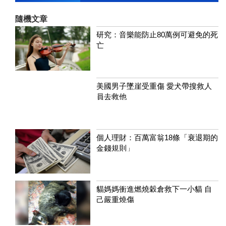
隨機文章
研究：音樂能防止80萬例可避免的死
亡
美國男子墜崖受重傷 愛犬帶搜救人
員去救他
個人理財：百萬富翁18條「衰退期的
金錢規則」
貓媽媽衝進燃燒穀倉救下一小貓 自
己嚴重燒傷