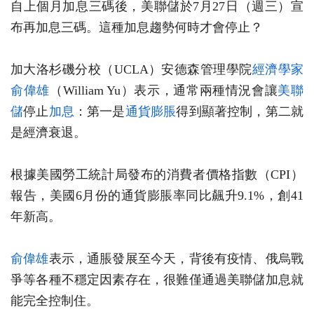
自上個月加息三碼後，美聯儲於7月27日（週三）宣
布再加息三碼。這種加息趨勢何時才會停止？
加大洛杉磯分校（UCLA）安德森管理學院
經濟學家
俞偉雄
（William Yu）表示，通常兩種情況會讓
美聯
儲
停止
加息
：第一是
通貨膨脹
得到顯著控制，第二就
是經濟衰退。
根據美國勞工統計局發布的消費者價格指數（CPI）
報告，美國6月份的通貨膨脹率同比飆升9.1%，創41
年新高。
俞偉雄
表示，通脹發展至今天，背後有疫情、俄烏戰
爭等各種不穩定因素存在，很難僅通過美聯儲加息就
能完全控制住。