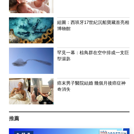
組圖：西班牙17世紀沉船寶藏首亮相
博物館
罕見一幕：椋鳥群在空中排成一支巨
型湯匙
癌末男子醫院結婚 幾個月後癌症神
奇消失
推薦