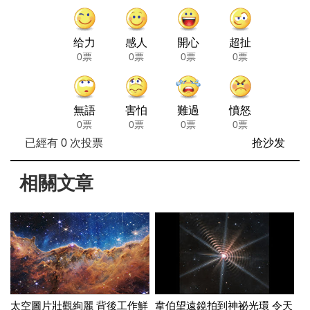
给力
感人
開心
超扯
0票
0票
0票
0票
無語
害怕
難過
憤怒
0票
0票
0票
0票
已經有
0
次投票
抢沙发
相關文章
太空圖片壯觀絢麗 背後工作鮮
韋伯望遠鏡拍到神祕光環 令天