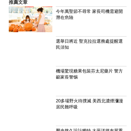
推薦文章
今年萬聖節不尋常 家長司機需避開
潛在危險
選舉日將近 聖克拉拉選務處提醒選
民須知
機場驚現糖果包裝芬太尼藥片 警方
籲家長警惕
20多場野火待撲滅 美西北濃煙瀰漫
居民難呼吸
歷史悠久設計獨特 太平洋拼布展重