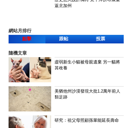
返北加州
網站月排行
點擊
跟帖
投票
隨機文章
虛弱新生小貓被母親遺棄 另一貓將
其收養
美猶他州沙漠發現大批1.2萬年前人
類足跡
研究：祖父母照顧孫輩能延長壽命