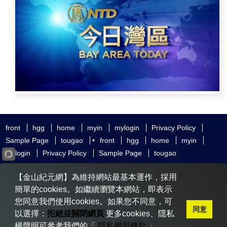
front
hgg
home
myin
mylogin
Privacy Policy
Sample Page
tougao
•
front
hgg
home
myin
mylogin
Privacy Policy
Sample Page
tougao
友好鏈接
追查國際
新唐人電視
神韻藝術團
【金山紀元網】為維持網站最基本運作，採用
大紀元時報
希望之聲
全球退黨服務中心
明慧網
動態網
簡單的cookies。如繼續瀏覽本網站，即表示
無界網
您同意我們使用cookies。如果您不同意，可
同意
以選擇：
拒絕並關閉網頁
更多cookies、隱私
權聲明可參考我們的「
隱私權與條款
」