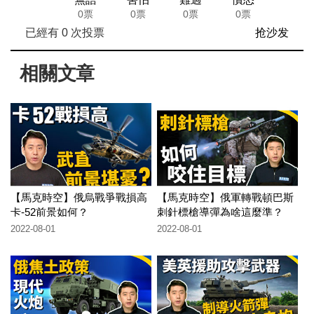
0票
0票
0票
0票
已經有
0
次投票
抢沙发
相關文章
【馬克時空】俄烏戰爭戰損高
【馬克時空】俄軍轉戰頓巴斯
卡-52前景如何？
刺針標槍導彈為啥這麼準？
2022-08-01
2022-08-01