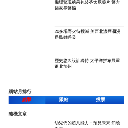
機場驚現糖果包裝芬太尼藥片 警方
籲家長警惕
20多場野火待撲滅 美西北濃煙瀰漫
居民難呼吸
歷史悠久設計獨特 太平洋拼布展重
返北加州
網站月排行
點擊
跟帖
投票
隨機文章
幼兒們的超凡能力：預見未來 知曉