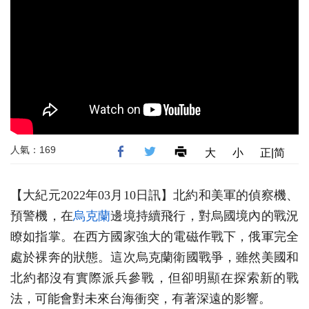
人氣：169
大
小
正|简
【大紀元2022年03月10日訊】北約和美軍的偵察機、
預警機，在
烏克蘭
邊境持續飛行，對烏國境內的戰況
瞭如指掌。在西方國家強大的電磁作戰下，俄軍完全
處於裸奔的狀態。這次烏克蘭衛國戰爭，雖然美國和
北約都沒有實際派兵參戰，但卻明顯在探索新的戰
法，可能會對未來台海衝突，有著深遠的影響。