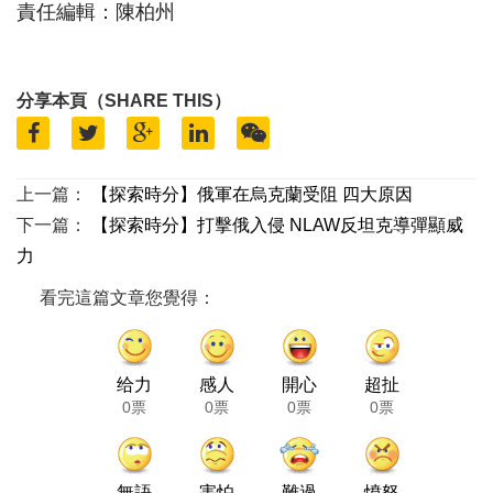
責任編輯：陳柏州
分享本頁（SHARE THIS）
上一篇：
【探索時分】俄軍在烏克蘭受阻 四大原因
下一篇：
【探索時分】打擊俄入侵 NLAW反坦克導彈顯威
力
看完這篇文章您覺得：
给力
感人
開心
超扯
0票
0票
0票
0票
無語
害怕
難過
憤怒