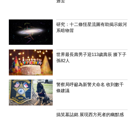
過去
研究：十二條恆星流圖有助揭示銀河
系暗物質
世界最長壽男子迎113歲壽辰 膝下子
孫82人
警察局呼籲為新警犬命名 收到數千
條建議
搞笑墓誌銘 展現西方死者的幽默感