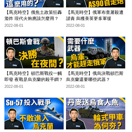
【馬克時空】俄焦土政策狂轟
【馬克時空】俄軍布查屠殺遭
濫炸 現代火炮應該怎麼用？
譴責 烏獲美英更多軍援
2022-08-01
2022-08-01
【馬克時空】頓巴斯戰役一觸
【馬克時空】俄烏決戰頓巴斯
即發 夜戰是烏克蘭的殺手鐧？
烏克蘭還要哪些武器？
2022-08-01
2022-08-01