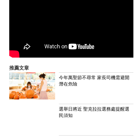
推薦文章
今年萬聖節不尋常 家長司機需避開
潛在危險
選舉日將近 聖克拉拉選務處提醒選
民須知