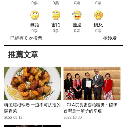
0票
0票
0票
0票
無語
害怕
難過
憤怒
0票
0票
0票
0票
已經有
0
次投票
抢沙发
推薦文章
特脆培根蝦卷 一道不可抗拒的
UCLA院長史嘉柏獲獎：留學
開胃菜
台灣是一輩子的幸運
2022-09-12
2022-10-30