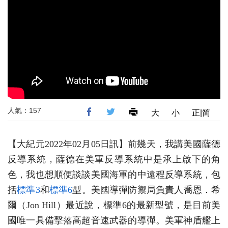
人氣：157
大
小
正|简
【大紀元2022年02月05日訊】前幾天，我講美國薩德
反導系統，薩德在美軍反導系統中是承上啟下的角
色，我也想順便談談美國海軍的中遠程反導系統，包
括
標準3
和
標準6
型。美國導彈防禦局負責人喬恩．希
爾（Jon Hill）最近說，標準6的最新型號，是目前美
國唯一具備擊落高超音速武器的導彈。美軍神盾艦上