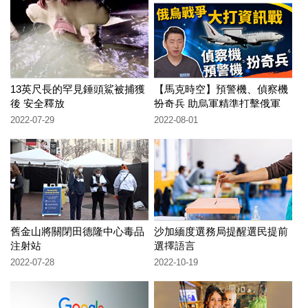
13英尺長的罕見錘頭鯊被捕獲
【馬克時空】預警機、偵察機
後 安全釋放
扮奇兵 助烏軍精準打擊俄軍
2022-07-29
2022-08-01
舊金山將關閉田德隆中心毒品
沙加緬度選務局提醒選民提前
注射站
選擇語言
2022-07-28
2022-10-19