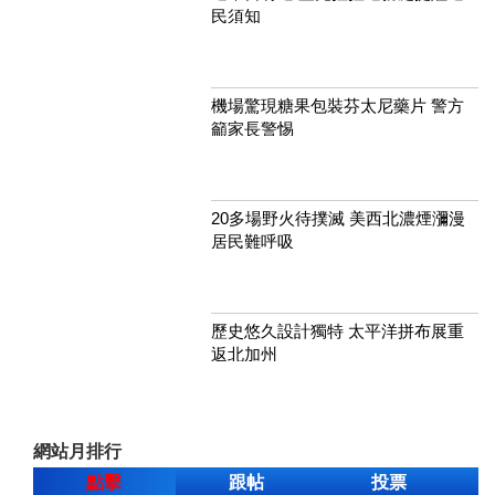
民須知
機場驚現糖果包裝芬太尼藥片 警方
籲家長警惕
20多場野火待撲滅 美西北濃煙瀰漫
居民難呼吸
歷史悠久設計獨特 太平洋拼布展重
返北加州
網站月排行
點擊
跟帖
投票