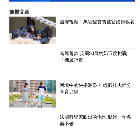
隨機文章
溫馨視頻：黑猩猩寶寶被它姨媽收養
為籌善款 英國93歲奶奶五度挑戰
「機翼行走」
困境中的快樂源泉 年輕截肢夫婦分
享育兒經
法國科學家吹出的泡泡 歷經一年多
而不破