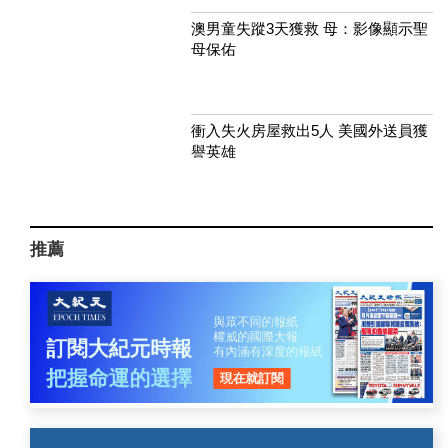
澳男童失蹤3天獲救 母：影像顯示聖
母保佑
衝入失火房屋救出5人 美國外送員獲
譽英雄
推薦