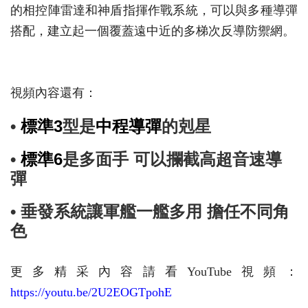
的相控陣雷達和神盾指揮作戰系統，可以與多種導彈
搭配，建立起一個覆蓋遠中近的多梯次反導防禦網。
視頻內容還有：
•
標準3
型是
中程導彈
的剋星
•
標準6
是多面手 可以攔截高超音速導
彈
• 垂發系統讓軍艦一艦多用 擔任不同角
色
更多精采內容請看YouTube視頻：
https://youtu.be/2U2EOGTpohE