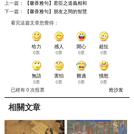
上一篇：
【馨香雅句】君臣之道義相和
下一篇：
【馨香雅句】朋友之間的智慧
看完這篇文章您覺得：
给力
感人
開心
超扯
0票
0票
0票
0票
無語
害怕
難過
憤怒
0票
0票
0票
0票
已經有
0
次投票
抢沙发
相關文章