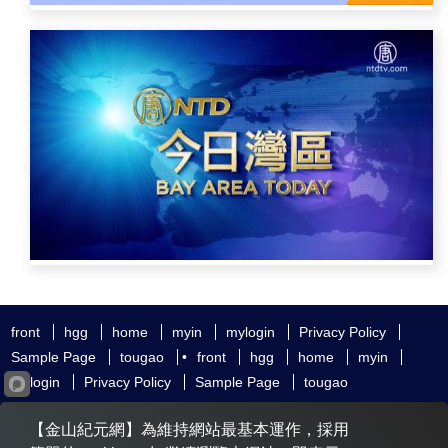
front
hgg
home
myin
mylogin
Privacy Policy
Sample Page
tougao
•
front
hgg
home
myin
mylogin
Privacy Policy
Sample Page
tougao
友好鏈接
追查國際
新唐人電視
神韻藝術團
【金山紀元網】為維持網站最基本運作，採用
大紀元時報
希望之聲
全球退黨服務中心
明慧網
動態網