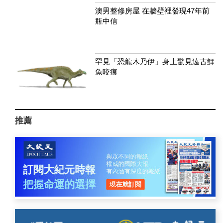
澳男整修房屋 在牆壁裡發現47年前
瓶中信
罕見「恐龍木乃伊」身上驚見遠古鱷
魚咬痕
推薦