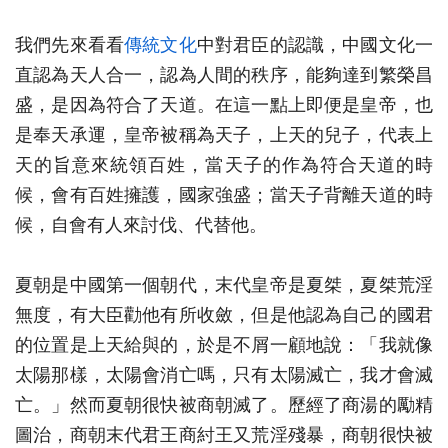
我們先來看看
傳統文化
中對君臣的認識，中國文化一
直認為天人合一，認為人間的秩序，能夠達到繁榮昌
盛，是因為符合了天道。在這一點上即便是皇帝，也
是奉天承運，皇帝被稱為天子，上天的兒子，代表上
天的旨意來統領百姓，當天子的作為符合天道的時
候，會有百姓擁護，國家強盛；當天子背離天道的時
候，自會有人來討伐、代替他。
夏朝是中國第一個朝代，末代皇帝是夏桀，夏桀荒淫
無度，有大臣勸他有所收斂，但是他認為自己的國君
的位置是上天給與的，於是不屑一顧地說：「我就像
太陽那樣，太陽會消亡嗎，只有太陽滅亡，我才會滅
亡。」然而夏朝很快被商朝滅了。歷經了商湯的勵精
圖治，商朝末代君王商紂王又荒淫殘暴，商朝很快被