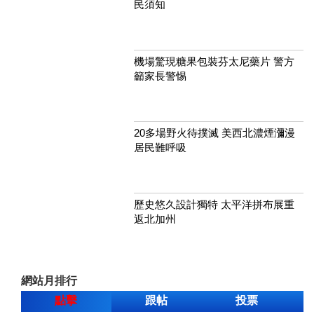
民須知
機場驚現糖果包裝芬太尼藥片 警方
籲家長警惕
20多場野火待撲滅 美西北濃煙瀰漫
居民難呼吸
歷史悠久設計獨特 太平洋拼布展重
返北加州
網站月排行
點擊
跟帖
投票