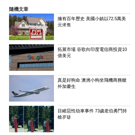
隨機文章
擁有百年歷史 美國小鎮以72.5萬美
元求售
拓展市場 谷歌向印度電信商投資10
億美元
真是好狗命 澳洲小狗坐飛機商務艙
外加慶生
目睹惡性劫車事件 73歲老伯勇鬥持
槍歹徒