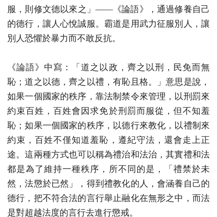
服，則修文德以來之」——《論語》，通過修養自己
的德行，讓人心悅誠服。霸道是用武力征服別人，讓
別人恐懼於暴力而不敢反抗。
《論語》中寫：「道之以政，齊之以刑，民免而無
恥；道之以德，齊之以禮，有恥且格。」意思是說，
如果一個國家的秩序，靠法制禁令來管理，以刑罰來
約束百姓，百姓會因求免於刑罰而服從，但不知羞
恥；如果一個國家的秩序，以德行來教化，以禮制來
約束，百姓不僅知道羞恥，遵紀守法，還會走上正
途。這兩種方式也可以稱為禮治和法治，其實禮和法
都是為了維持一種秩序，所不同的是，「禮禁於未
然，法懲於已然」，得到禮教化的人，會涵養自己的
德行，把不符合法的言行舉止融化在無形之中，而法
是對超越法度的言行去進行懲戒。