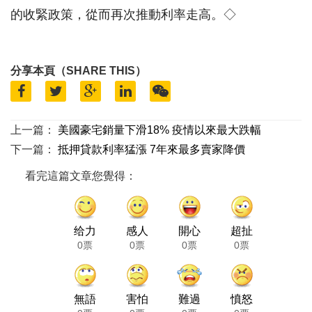
的收緊政策，從而再次推動利率走高。◇
分享本頁（SHARE THIS）
上一篇：
美國豪宅銷量下滑18% 疫情以來最大跌幅
下一篇：
抵押貸款利率猛漲 7年來最多賣家降價
看完這篇文章您覺得：
给力
感人
開心
超扯
0票
0票
0票
0票
無語
害怕
難過
憤怒