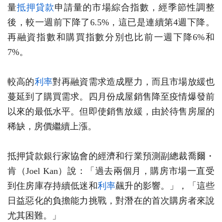
量
抵押貸款
申請量的市場綜合指數，經季節性調整
後，較一週前下降了6.5%，這已是連續第4週下降。
再融資指數和購買指數分別也比前一週下降6%和
7%。
較高的
利率
對再融資需求造成壓力，而且市場放緩也
蔓延到了購買需求。四月份成屋銷售降至疫情爆發前
以來的最低水平。但即使銷售放緩，由於待售房屋的
稀缺，房價繼續上漲。
抵押貸款銀行家協會的經濟和行業預測副總裁喬爾・
肯（Joel Kan）說：「過去兩個月，購房市場一直受
到住房庫存持續低迷和
利率
飆升的影響。」，「這些
日益惡化的負擔能力挑戰，對潛在的首次購房者來說
尤其困難。」