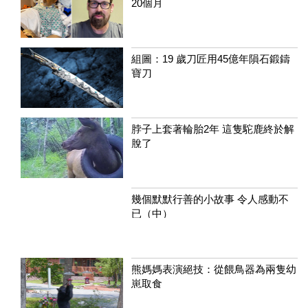
20個月
組圖：19 歲刀匠用45億年隕石鍛鑄
寶刀
脖子上套著輪胎2年 這隻駝鹿終於解
脫了
幾個默默行善的小故事 令人感動不
已（中）
熊媽媽表演絕技：從餵鳥器為兩隻幼
崽取食