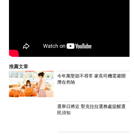
推薦文章
今年萬聖節不尋常 家長司機需避開
潛在危險
選舉日將近 聖克拉拉選務處提醒選
民須知