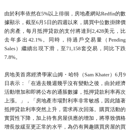
由於利率依然在5%以上徘徊，房地產網站Redfin的數
據顯示，截至6月5日的四週以來，購買中位數掛牌價
的房產，每月抵押貸款的支付將達到2,428美元，比
去年多出42.1%。同時，待過戶交易量（Pending
Sales）繼續出現下滑，至71,158套交易，同比下跌
7.8%。
房地美首席經濟學家山姆・哈特（Sam Khater）6月9
日表示：「在過去幾週幾乎沒有變動之後，由於經濟
活動增加和即將公布的通脹數據，抵押貸款利率再次
上漲。」，「房地產市場對利率非常敏感，因此隨著
抵押貸款利率突然上升，需求再次回落。購買活動的
實質性下降，加上待售房屋供應的增加，將導致價格
增長放緩至更正常的水平，為仍有興趣購買房屋的買