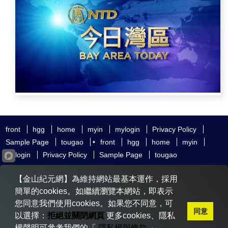
front
hgg
home
myin
mylogin
Privacy Policy
Sample Page
tougao
•
front
hgg
home
myin
mylogin
Privacy Policy
Sample Page
tougao
友好鏈接
追查國際
新唐人電視
神韻藝術團
【金山紀元網】為維持網站最基本運作，採用
大紀元時報
希望之聲
全球退黨服務中心
明慧網
動態網
簡單的cookies。如繼續瀏覽本網站，即表示
無界網
您同意我們使用cookies。如果您不同意，可
同意
以選擇：
拒絕並關閉網頁
更多cookies、隱私
權聲明可參考我們的「
隱私權與條款
」