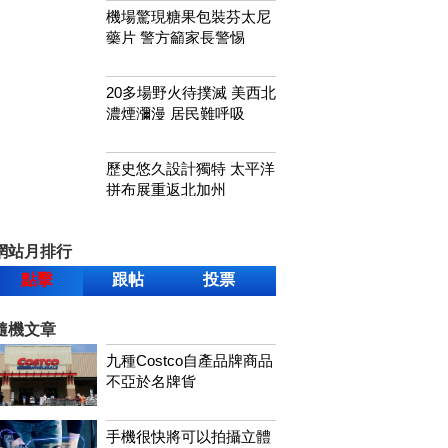
機場驚現糖果包裝芬太尼
藥片 警方籲家長警惕
20多場野火待撲滅 美西北
濃煙瀰漫 居民難呼吸
歷史悠久設計獨特 太平洋
拼布展重返北加州
網站月排行
點擊
跟帖
投票
隨機文章
九種Costco自產品牌商品
不亞於名牌貨
手機很快將可以拍攝立體