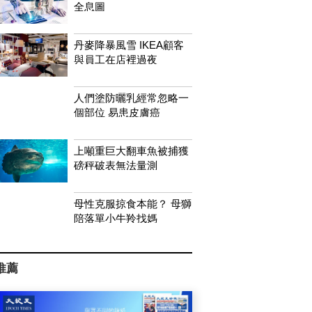
全息圖
丹麥降暴風雪 IKEA顧客
與員工在店裡過夜
人們塗防曬乳經常忽略一
個部位 易患皮膚癌
上噸重巨大翻車魚被捕獲
磅秤破表無法量測
母性克服掠食本能？ 母獅
陪落單小牛羚找媽
推薦