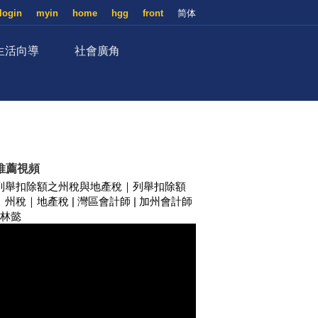
login
myin
home
hgg
front
简体
生活向導
社會廣角
推薦視頻
列舉扣除額之州稅與地產稅｜列舉扣除額
｜州稅｜地產稅 | 灣區會計師 | 加州會計師
| 林懿