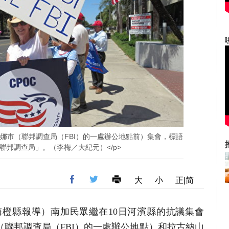
聖安娜市（聯邦調查局（FBI）的一處辦公地點前）集會，標語
聯邦調查局」。（李梅／大紀元）</p>
大
小
正|简
者李梅橙縣報導）南加民眾繼在10日河濱縣的抗議集會
市（聯邦調查局（FBI）的一處辦公地點）和拉古納山