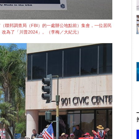
娜市（聯邦調查局（FBI）的一處辦公地點前）集會，一位居民
」改為了「川普2024」。（李梅／大紀元）