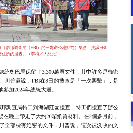
娜市（聯邦調查局（FBI）的一處辦公地點前）集會，抗議FBI
普住所的搜查。（李梅／大紀元）
總統奧巴馬保留了3,300萬頁文件，其中許多是機密
。川普還說，FBI在8日的搜查是「一次襲擊」，是
參加2024年總統大選。
名聯邦調查局特工到海湖莊園搜查，特工們搜查了辦公
後在晚上帶走了大約20箱紙質材料。在2個多月前，
了全部標有絕密的文件，川普說，這次被沒收的文