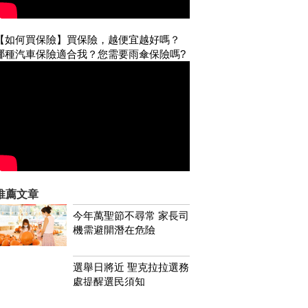
【如何買保險】買保險，越便宜越好嗎？
哪種汽車保險適合我？您需要雨傘保險嗎?
推薦文章
今年萬聖節不尋常 家長司
機需避開潛在危險
選舉日將近 聖克拉拉選務
處提醒選民須知