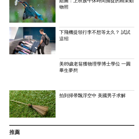
組圖：上班族午休時間捕捉的精采動
物照
下飛機提領行李不想等太久？ 試試
這招
美89歲老翁獲物理學博士學位 一圓
畢生夢想
拍到掃帚飄浮空中 美國男子求解
推薦