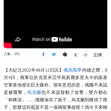
人氣：151
大
小
正|简
【大紀元2022年08月12日訊】
俄烏戰爭
持續之際，8
月9日，俄軍位於克里米亞半島新費多里夫卡的薩基
空軍基地發生巨大爆炸。很有意思的是，俄國不承認
是被襲擊，
烏克蘭
也不承認發動了攻擊，雙方都在
「和稀泥」……俄國保存了面子，烏克蘭則獲得了裡
子，那麼這到底是不是一場偶發事故呢？我今天來聊