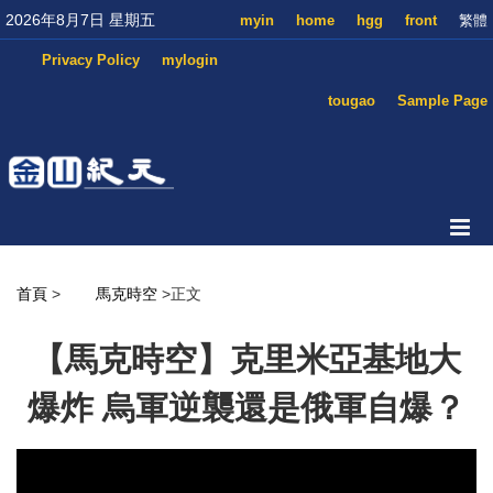
2026年8月7日 星期五
myin
home
hgg
front
繁體
Privacy Policy
mylogin
tougao
Sample Page
首頁
>
馬克時空
>正文
【馬克時空】克里米亞基地大
爆炸 烏軍逆襲還是俄軍自爆？