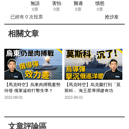
無語
害怕
難過
憤怒
0票
0票
0票
0票
已經有
0
次投票
抢沙发
相關文章
【馬克時空】烏東肉搏戰蓄勢
【馬克時空】烏克蘭打到「莫
待發 俄軍遠程打擊失準？
斯科」 海王星導彈建奇功
2022-08-01
2022-08-01
文章評論區