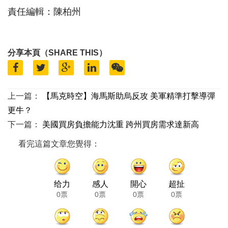
責任編輯：陳柏州
分享本頁（SHARE THIS）
上一篇：
【馬克時空】海馬斯助烏反攻 美軍精準打擊導彈
更牛？
下一篇：
美國買房負擔能力沈重 跨州買房需求達新高
看完這篇文章您覺得：
给力
感人
開心
超扯
0票
0票
0票
0票