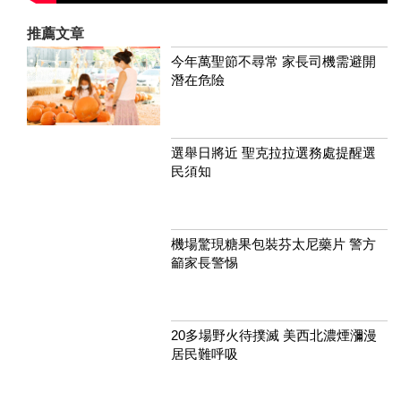
推薦文章
今年萬聖節不尋常 家長司機需避開
潛在危險
選舉日將近 聖克拉拉選務處提醒選
民須知
機場驚現糖果包裝芬太尼藥片 警方
籲家長警惕
20多場野火待撲滅 美西北濃煙瀰漫
居民難呼吸