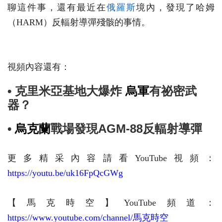
聊這件事，還有最近在
俄羅斯
境內，發現了哈姆
（HARM）反輻射導彈殘骸的事情。
視頻內容還有：
• 克里米亞基地大爆炸
烏軍
有祕密武
器？
•
烏克蘭
戰場發現AGM-88反輻射導彈
更多精采內容請看YouTube視頻：
https://youtu.be/uk16FpQcGWg
【馬克時空】YouTube頻道：
https://www.youtube.com/channel/馬克時空