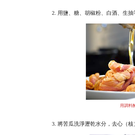
2. 用鹽、糖、胡椒粉、白酒、生
用調料
3. 將苦瓜洗淨瀝乾水分，去心（