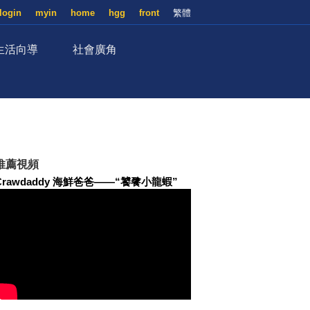
login
myin
home
hgg
front
繁體
生活向導
社會廣角
推薦視頻
Crawdaddy 海鮮爸爸——“饕餮小龍蝦”