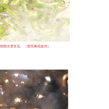
用開水燙苦瓜。（普照薈苑提供）