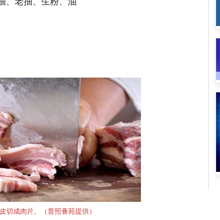
抽、老抽、生粉、油
皮切成肉片。（普照薈苑提供）