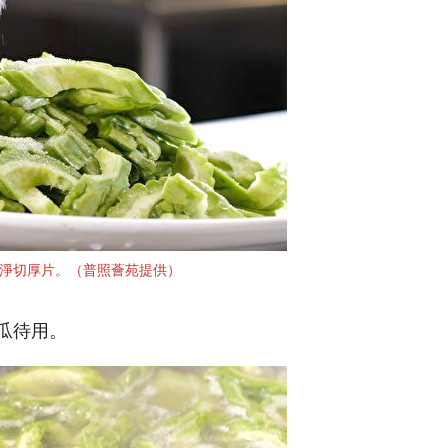
淨切厚片。（普照薈苑提供）
苦瓜待用。