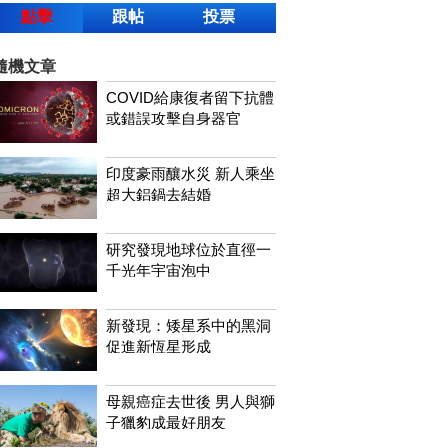
點擊
跟帖
投票
隨機文章
COVID給康復者留下抗體
或錯誤攻擊自身器官
印度豪雨釀水災 新人乘坐
超大鋁鍋去結婚
研究發現地球位於直徑一
千光年宇宙泡中
​​新發現：矮星系中的黑洞
促進新恆星形成
母親癌症去世後 男人與獅
子獵豹成最好朋友