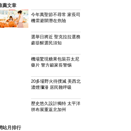
推薦文章
今年萬聖節不尋常 家長司
機需避開潛在危險
選舉日將近 聖克拉拉選務
處提醒選民須知
機場驚現糖果包裝芬太尼
藥片 警方籲家長警惕
20多場野火待撲滅 美西北
濃煙瀰漫 居民難呼吸
歷史悠久設計獨特 太平洋
拼布展重返北加州
網站月排行