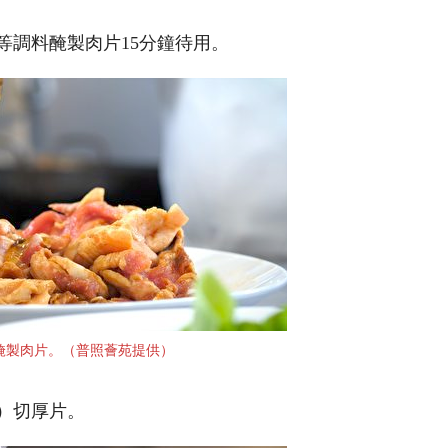
抽等調料醃製肉片15分鐘待用。
醃製肉片。（普照薈苑提供）
核）切厚片。