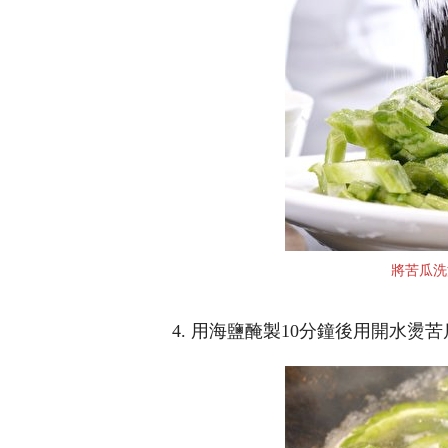
將苦瓜洗
4. 用海鹽醃製10分鐘後用開水燙