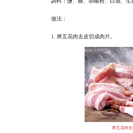
調料：鹽、糖、胡椒粉、白酒、生
做法：
1. 將五花肉去皮切成肉片。
將五花肉去