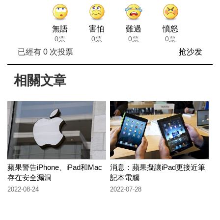
無語
害怕
難過
憤怒
0票
0票
0票
0票
已經有
0
次投票
抢沙发
相關文章
蘋果警告iPhone、iPad和Mac
消息：蘋果擬讓iPad更接近筆
存在安全漏洞
記本電腦
2022-08-24
2022-07-28