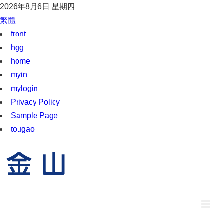
2026年8月6日 星期四
繁體
front
hgg
home
myin
mylogin
Privacy Policy
Sample Page
tougao