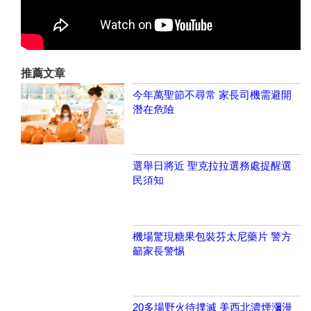
推薦文章
今年萬聖節不尋常 家長司機需避開
潛在危險
選舉日將近 聖克拉拉選務處提醒選
民須知
機場驚現糖果包裝芬太尼藥片 警方
籲家長警惕
20多場野火待撲滅 美西北濃煙瀰漫