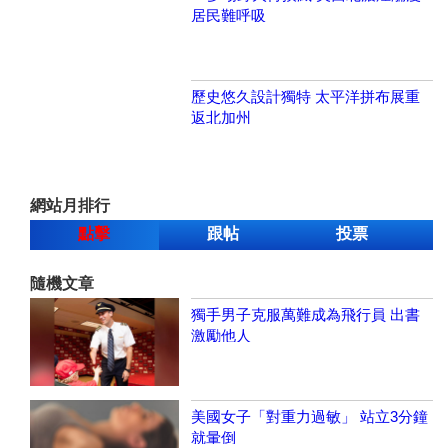
居民難呼吸
歷史悠久設計獨特 太平洋拼布展重
返北加州
網站月排行
點擊
跟帖
投票
隨機文章
獨手男子克服萬難成為飛行員 出書
激勵他人
美國女子「對重力過敏」 站立3分鐘
就暈倒