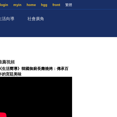
login
myin
home
hgg
front
繁體
生活向導
社會廣角
推薦視頻
《生活嚮導》韓國御廚長壽燒烤：傳承百
年的宮廷美味