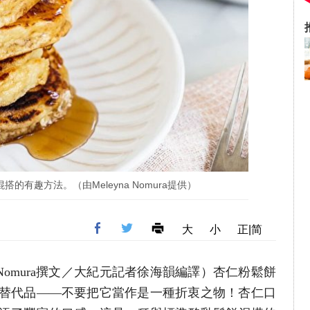
的有趣方法。（由Meleyna Nomura提供）
大
小
正|简
yna Nomura撰文／大紀元記者徐海韻編譯）杏仁粉鬆餅
替代品——不要把它當作是一種折衷之物！杏仁口