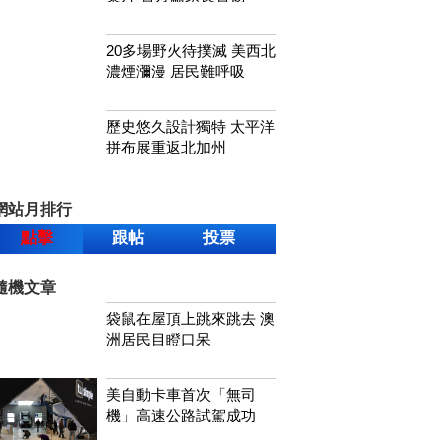
20多場野火待撲滅 美西北
濃煙瀰漫 居民難呼吸
歷史悠久設計獨特 太平洋
拼布展重返北加州
網站月排行
點擊
跟帖
投票
隨機文章
袋鼠在屋頂上跳來跳去 澳
洲居民目瞪口呆
美自動卡車首次「無司
機」高速公路試駕成功