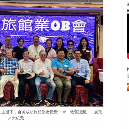
會」的主辦下，台美成功旅館業者歡聚一堂，敘舊話新。（袁玫
／大紀元）