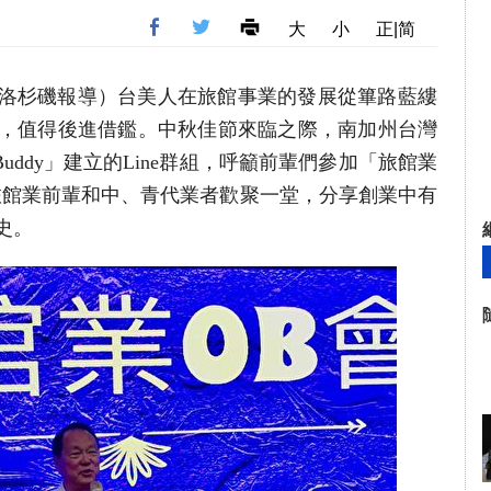
大
小
正|简
者袁玫洛杉磯報導）台美人在旅館事業的發展從篳路藍縷
，值得後進借鑑。中秋佳節來臨之際，南加州台灣
Buddy」建立的Line群組，呼籲前輩們參加「旅館業
功旅館業前輩和中、青代業者歡聚一堂，分享創業中有
史。