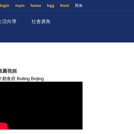
login
myin
home
hgg
front
简体
生活向導
社會廣角
推薦視頻
都食府 Boiling Beijing