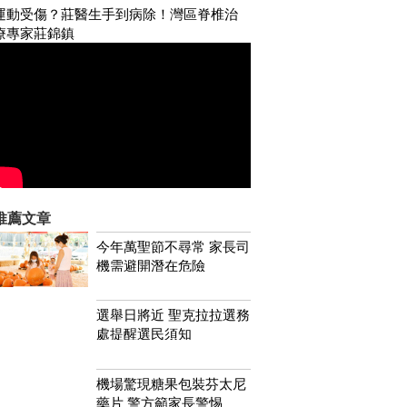
運動受傷？莊醫生手到病除！灣區脊椎治
療專家莊錦鎮
推薦文章
今年萬聖節不尋常 家長司
機需避開潛在危險
選舉日將近 聖克拉拉選務
處提醒選民須知
機場驚現糖果包裝芬太尼
藥片 警方籲家長警惕