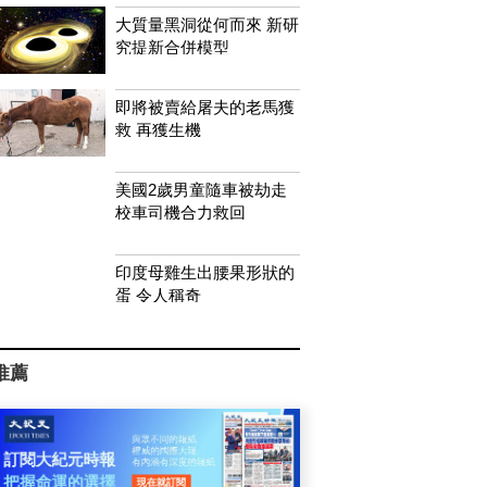
大質量黑洞從何而來 新研
究提新合併模型
即將被賣給屠夫的老馬獲
救 再獲生機
美國2歲男童隨車被劫走
校車司機合力救回
印度母雞生出腰果形狀的
蛋 令人稱奇
推薦