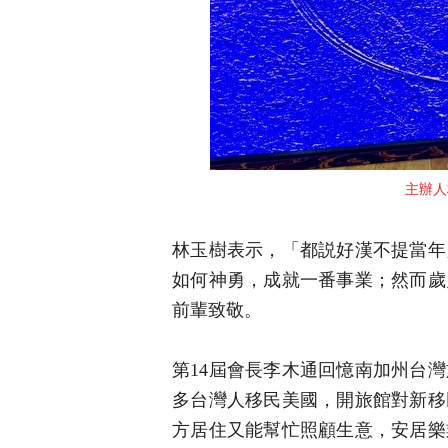
主辦人
林玉樹表示，「都説好漢不提當年
如何神勇，成就一番事業；然而歲
前輩致敬。
第14屆會長李木通回憶南加州台
多台灣人移民美國，開旅館對新移
方居住又能幫忙照顧生意，安居樂