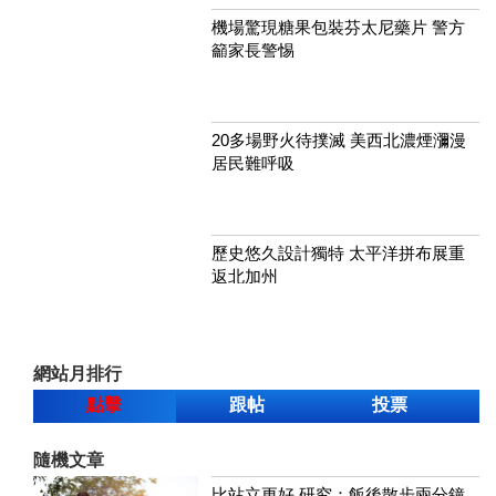
機場驚現糖果包裝芬太尼藥片 警方
籲家長警惕
20多場野火待撲滅 美西北濃煙瀰漫
居民難呼吸
歷史悠久設計獨特 太平洋拼布展重
返北加州
網站月排行
點擊
跟帖
投票
隨機文章
比站立更好 研究：飯後散步兩分鐘