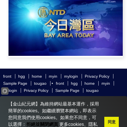
front
hgg
home
myin
mylogin
Privacy Policy
Sample Page
tougao
•
front
hgg
home
myin
mylogin
Privacy Policy
Sample Page
tougao
友好鏈接
追查國際
新唐人電視
神韻藝術團
【金山紀元網】為維持網站最基本運作，採用
大紀元時報
希望之聲
全球退黨服務中心
明慧網
動態網
簡單的cookies。如繼續瀏覽本網站，即表示
無界網
您同意我們使用cookies。如果您不同意，可
同意
以選擇：
拒絕並關閉網頁
更多cookies、隱私