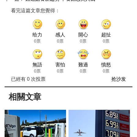
看完這篇文章您覺得：
给力
感人
開心
超扯
0票
0票
0票
0票
無語
害怕
難過
憤怒
0票
0票
0票
0票
已經有
0
次投票
抢沙发
相關文章