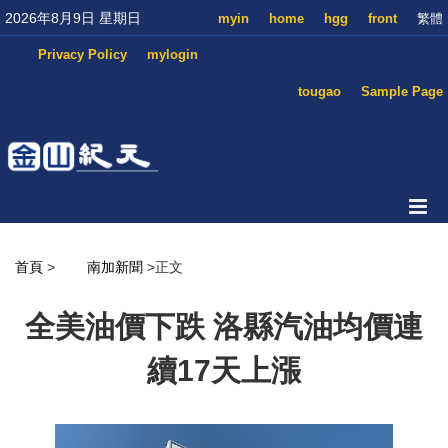
2026年8月9日 星期日
myin
home
hgg
front
繁體
Privacy Policy
mylogin
tougao
Sample Page
首頁
>
南加新聞
>正文
全美油價下跌 洛縣汽油均價連
續17天上漲