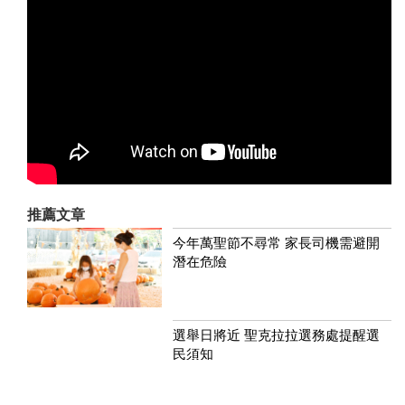
推薦文章
今年萬聖節不尋常 家長司機需避開
潛在危險
選舉日將近 聖克拉拉選務處提醒選
民須知