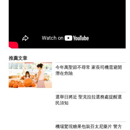
推薦文章
今年萬聖節不尋常 家長司機需避開
潛在危險
選舉日將近 聖克拉拉選務處提醒選
民須知
機場驚現糖果包裝芬太尼藥片 警方