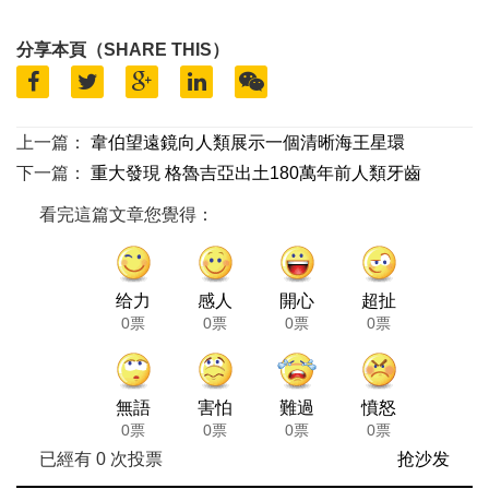
分享本頁（SHARE THIS）
上一篇：
韋伯望遠鏡向人類展示一個清晰海王星環
下一篇：
重大發現 格魯吉亞出土180萬年前人類牙齒
看完這篇文章您覺得：
给力
感人
開心
超扯
0票
0票
0票
0票
無語
害怕
難過
憤怒
0票
0票
0票
0票
已經有
0
次投票
抢沙发