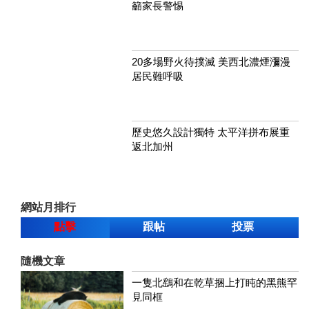
籲家長警惕
20多場野火待撲滅 美西北濃煙瀰漫
居民難呼吸
歷史悠久設計獨特 太平洋拼布展重
返北加州
網站月排行
點擊
跟帖
投票
隨機文章
一隻北鷂和在乾草捆上打盹的黑熊罕
見同框