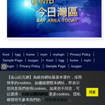
front
hgg
home
myin
mylogin
Privacy Policy
Sample Page
tougao
•
front
hgg
home
myin
mylogin
Privacy Policy
Sample Page
tougao
友好鏈接
追查國際
新唐人電視
神韻藝術團
【金山紀元網】為維持網站最基本運作，採用
大紀元時報
希望之聲
全球退黨服務中心
明慧網
動態網
簡單的cookies。如繼續瀏覽本網站，即表示
無界網
您同意我們使用cookies。如果您不同意，可
同意
以選擇：
拒絕並關閉網頁
更多cookies、隱私
權聲明可參考我們的「
隱私權與條款
」
Copyright © 2020-2026 金山紀元. All Rights Reserved.