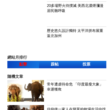
20多場野火待撲滅 美西北濃煙瀰漫
居民難呼吸
歷史悠久設計獨特 太平洋拼布展重
返北加州
網站月排行
點擊
跟帖
投票
隨機文章
常年遭虐待命危 「印度最瘦大象」
幸運獲救
信仰使一家人在簡單的牧場生活中找