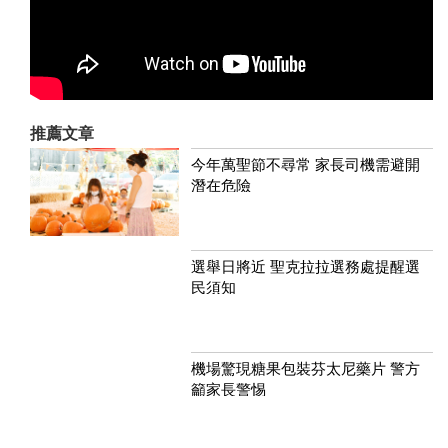
推薦文章
今年萬聖節不尋常 家長司機需避開
潛在危險
選舉日將近 聖克拉拉選務處提醒選
民須知
機場驚現糖果包裝芬太尼藥片 警方
籲家長警惕