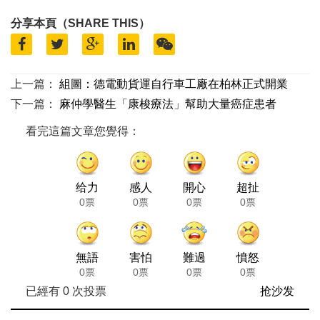
分享本頁（SHARE THIS）
上一篇：
組圖：德電動貨運自行車工廠在柏林正式開業
下一篇：
麻仲學醫生「康梭療法」幫助大量癌症患者
看完這篇文章您覺得：
给力
感人
開心
超扯
0票
0票
0票
0票
無語
害怕
難過
憤怒
0票
0票
0票
0票
已經有
0
次投票
抢沙发