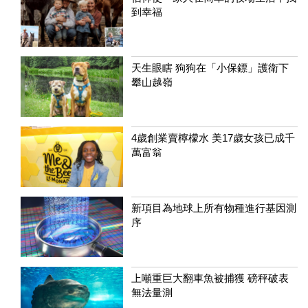
到幸福
天生眼瞎 狗狗在「小保鏢」護衛下
攀山越嶺
4歲創業賣檸檬水 美17歲女孩已成千
萬富翁
新項目為地球上所有物種進行基因測
序
上噸重巨大翻車魚被捕獲 磅秤破表
無法量測