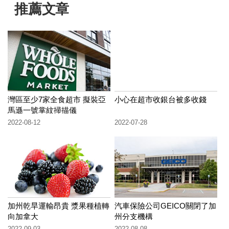
推薦文章
灣區至少7家全食超市 擬裝亞
小心在超市收銀台被多收錢
馬遜一號掌紋掃描儀
2022-08-12
2022-07-28
加州乾旱運輸昂貴 漿果種植轉
汽車保險公司GEICO關閉了加
向加拿大
州分支機構
2022-09-03
2022-08-08