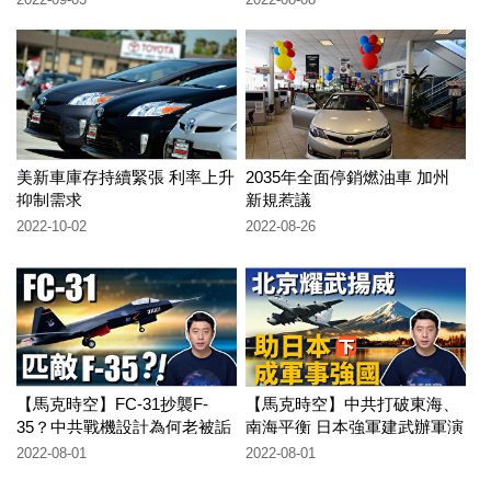
美新車庫存持續緊張 利率上升
2035年全面停銷燃油車 加州
抑制需求
新規惹議
2022-10-02
2022-08-26
【馬克時空】FC-31抄襲F-
【馬克時空】中共打破東海、
35？中共戰機設計為何老被詬
南海平衡 日本強軍建武辦軍演
病？
2022-08-01
2022-08-01