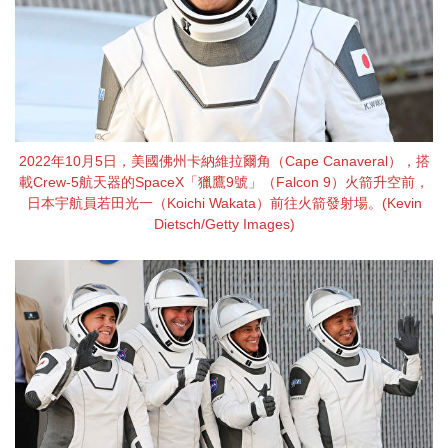
2022年10月5日，美國佛州卡納維拉爾角（Cape Canaveral），搭
載Crew-5航天器的SpaceX「獵鷹9號」（Falcon 9）火箭升空前，
日本宇航員若田光一（Koichi Wakata）前往火箭發射場。(Kevin
Dietsch/Getty Images)