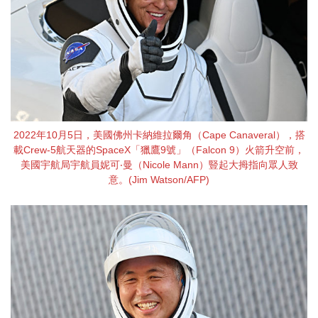
2022年10月5日，美國佛州卡納維拉爾角（Cape Canaveral），搭
載Crew-5航天器的SpaceX「獵鷹9號」（Falcon 9）火箭升空前，
美國宇航局宇航員妮可‧曼（Nicole Mann）豎起大拇指向眾人致
意。(Jim Watson/AFP)