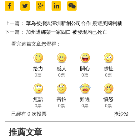
上一篇：
華為被指與深圳新創公司合作 規避美國制裁
下一篇：
加州遭綁架一家四口 被發現均已死亡
看完這篇文章您覺得：
给力
感人
開心
超扯
0票
0票
0票
0票
無語
害怕
難過
憤怒
0票
0票
0票
0票
已經有
0
次投票
抢沙发
推薦文章