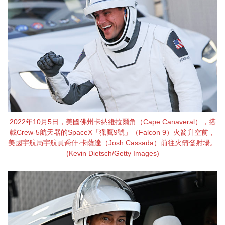
2022年10月5日，美國佛州卡納維拉爾角（Cape Canaveral），搭
載Crew-5航天器的SpaceX「獵鷹9號」（Falcon 9）火箭升空前，
美國宇航局宇航員喬什‧卡薩達（Josh Cassada）前往火箭發射場。
(Kevin Dietsch/Getty Images)