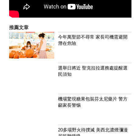
推薦文章
今年萬聖節不尋常 家長司機需避開
潛在危險
選舉日將近 聖克拉拉選務處提醒選
民須知
機場驚現糖果包裝芬太尼藥片 警方
籲家長警惕
20多場野火待撲滅 美西北濃煙瀰漫