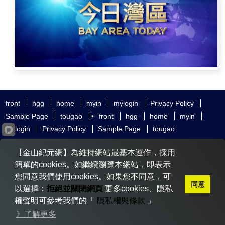
front
hgg
home
myin
mylogin
Privacy Policy
Sample Page
tougao
•
front
hgg
home
myin
mylogin
Privacy Policy
Sample Page
tougao
友好鏈接
追查國際
新唐人電視
神韻藝術團
【金山紀元網】為維持網站最基本運作，採用
大紀元時報
希望之聲
全球退黨服務中心
明慧網
動態網
簡單的cookies。如繼續瀏覽本網站，即表示
無界網
您同意我們使用cookies。如果您不同意，可
同意
以選擇：
拒絕並關閉網頁
更多cookies、隱私
權聲明可參考我們的「
隱私權與條款
」
Copyright © 2020-2026 金山紀元. All Rights Reserved.
》了解更多