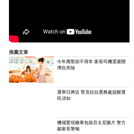
推薦文章
今年萬聖節不尋常 家長司機需避開
潛在危險
選舉日將近 聖克拉拉選務處提醒選
民須知
機場驚現糖果包裝芬太尼藥片 警方
籲家長警惕