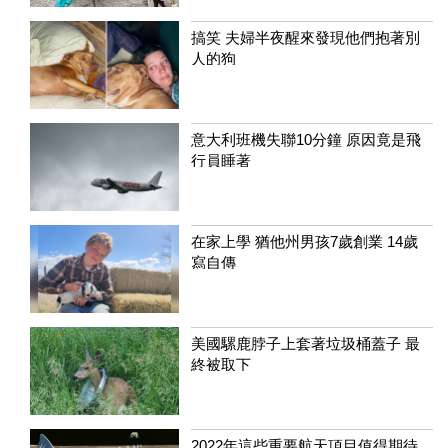
搞笑 夫婦半夜醒來發現他們抱著別
人的狗
意大利班機失聯10分鐘 原因竟是飛
行員睡著
在家上學 猶他州男孩7歲創業 14歲
寫自傳
美國騾鹿脖子上套著垃圾桶蓋子 最
終被取下
2022年這些重要航天項目值得期待