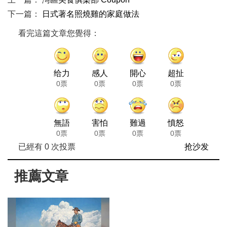
下一篇：
日式著名照燒雞的家庭做法
看完這篇文章您覺得：
给力
感人
開心
超扯
0票
0票
0票
0票
無語
害怕
難過
憤怒
0票
0票
0票
0票
已經有
0
次投票
抢沙发
推薦文章