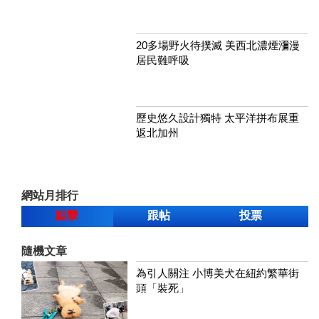
20多場野火待撲滅 美西北濃煙瀰漫
居民難呼吸
歷史悠久設計獨特 太平洋拼布展重
返北加州
網站月排行
點擊
跟帖
投票
隨機文章
為引人關注 小博美犬在紐約繁華街
頭「裝死」