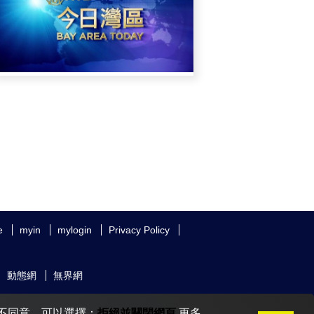
e
myin
mylogin
Privacy Policy
動態網
無界網
您不同意，可以選擇：
拒絕並關閉網頁
更多