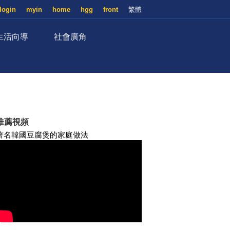
login
myin
home
hgg
front
繁體
生活向導
社會廣角
推薦視頻
著名韓國豆腐煲的家庭做法