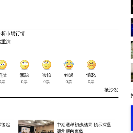
分析市場行情
案重演
超扯
無語
害怕
難過
憤怒
0票
0票
0票
0票
0票
抢沙发
響後起
中期選舉初步結果 預示深藍
加州趨向更藍