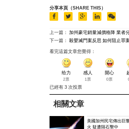
分享本頁（SHARE THIS）
上一篇：
加州豪宅銷量減價格降 業者
下一篇：
殺嬰滅門案反思 如何阻止罪
看完這篇文章您覺得：
给力
感人
開心
2票
1票
0票
已經有
3
次投票
相關文章
美國加州民宅傳出巨
火 疑遭隕石擊中