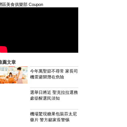
灣區美食俱樂部 Coupon
推薦文章
今年萬聖節不尋常 家長司
機需避開潛在危險
選舉日將近 聖克拉拉選務
處提醒選民須知
機場驚現糖果包裝芬太尼
藥片 警方籲家長警惕