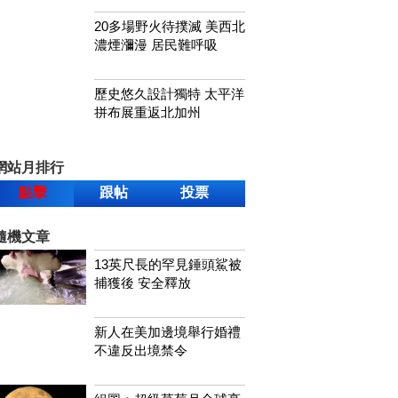
20多場野火待撲滅 美西北
濃煙瀰漫 居民難呼吸
歷史悠久設計獨特 太平洋
拼布展重返北加州
網站月排行
點擊
跟帖
投票
隨機文章
13英尺長的罕見錘頭鯊被
捕獲後 安全釋放
新人在美加邊境舉行婚禮
不違反出境禁令