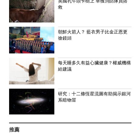
英國乳牛頭卡樹上 幸獲消防隊員搭
救
朝鮮火箭人？ 藍衣男子比金正恩更
搶鏡頭
每天睡多久有益心臟健康？權威機構
給建議
研究：十二條恆星流圖有助揭示銀河
系暗物質
推薦