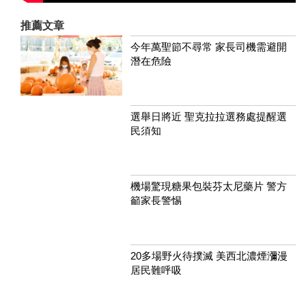
推薦文章
今年萬聖節不尋常 家長司機需避開
潛在危險
選舉日將近 聖克拉拉選務處提醒選
民須知
機場驚現糖果包裝芬太尼藥片 警方
籲家長警惕
20多場野火待撲滅 美西北濃煙瀰漫
居民難呼吸