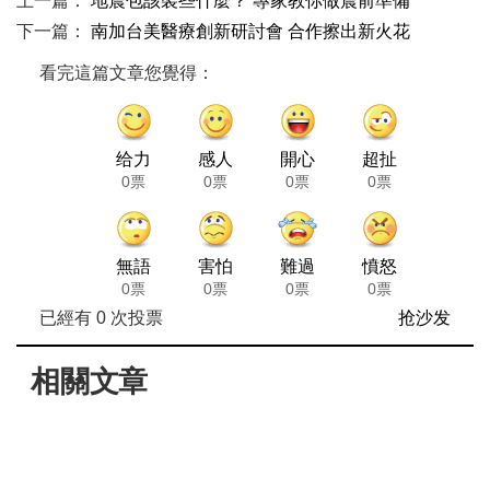
上一篇：
地震包該裝些什麼？ 專家教你做震前準備
下一篇：
南加台美醫療創新研討會 合作擦出新火花
看完這篇文章您覺得：
给力
感人
開心
超扯
0票
0票
0票
0票
無語
害怕
難過
憤怒
0票
0票
0票
0票
已經有
0
次投票
抢沙发
相關文章