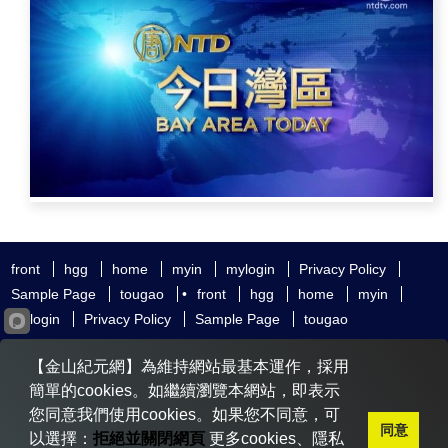
front
hgg
home
myin
mylogin
Privacy Policy
Sample Page
tougao
•
front
hgg
home
myin
mylogin
Privacy Policy
Sample Page
tougao
友好鏈接
追查國際
新唐人電視
神韻藝術團
【金山紀元網】為維持網站最基本運作，採用
大紀元時報
希望之聲
全球退黨服務中心
明慧網
動態網
簡單的cookies。如繼續瀏覽本網站，即表示
無界網
您同意我們使用cookies。如果您不同意，可
同意
以選擇：
拒絕並關閉網頁
更多cookies、隱私