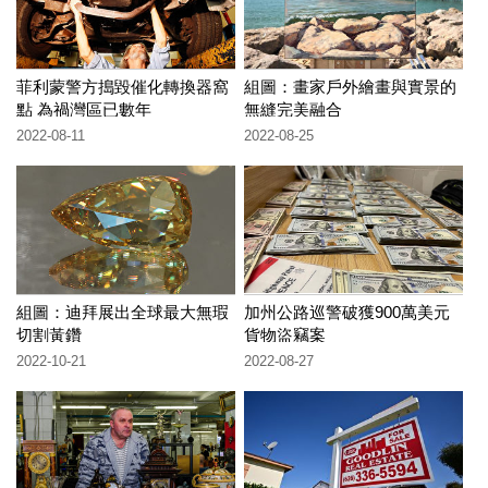
菲利蒙警方搗毀催化轉換器窩
組圖：畫家戶外繪畫與實景的
點 為禍灣區已數年
無縫完美融合
2022-08-11
2022-08-25
組圖：迪拜展出全球最大無瑕
加州公路巡警破獲900萬美元
切割黃鑽
貨物盜竊案
2022-10-21
2022-08-27