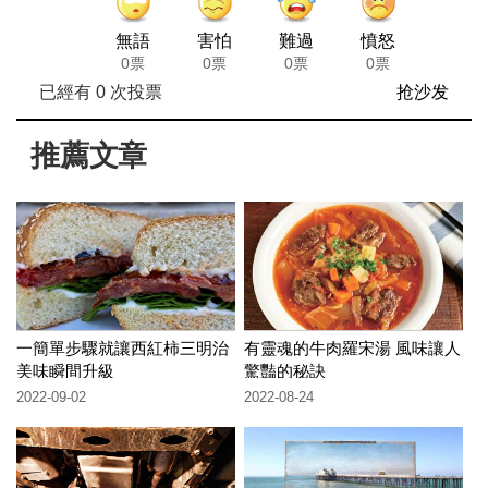
無語
害怕
難過
憤怒
0票
0票
0票
0票
已經有
0
次投票
抢沙发
推薦文章
一簡單步驟就讓西紅柿三明治
有靈魂的牛肉羅宋湯 風味讓人
美味瞬間升級
驚豔的秘訣
2022-09-02
2022-08-24