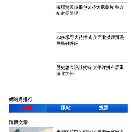
機場驚現糖果包裝芬太尼藥片 警方
籲家長警惕
20多場野火待撲滅 美西北濃煙瀰漫
居民難呼吸
歷史悠久設計獨特 太平洋拼布展重
返北加州
網站月排行
點擊
跟帖
投票
隨機文章
美國的航空公司評比 看哪一家表現