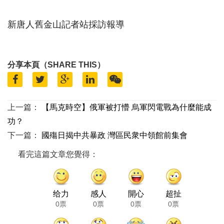
新唐人舊金山記者站採訪報導
分享本頁（SHARE THIS）
上一篇：
【馬克時空】俄軍被打懵 烏軍閃電戰為什麼能成
功？
下一篇：
國殤日揭中共暴政 灣區民衆中領館前集會
看完這篇文章您覺得：
给力
感人
開心
超扯
0票
0票
0票
0票