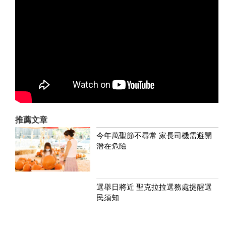
推薦文章
今年萬聖節不尋常 家長司機需避開
潛在危險
選舉日將近 聖克拉拉選務處提醒選
民須知