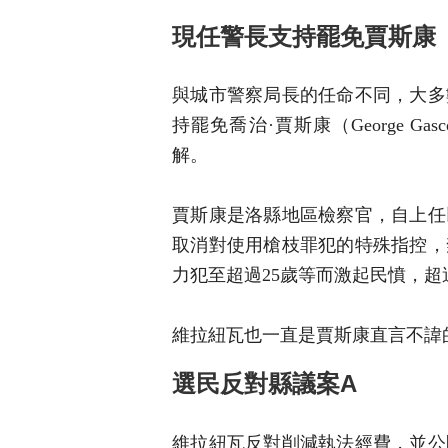
現任警長支持罷免賈斯康
與城市警察局長的任命不同，大多
持罷免喬治·賈斯康（George 
解。
賈斯康是洛縣地區檢察官，自上任
取消對使用槍枝罪犯的特殊指控，
力犯至超過25歲等而激起民憤，超
維拉紐瓦也一直是賈斯康直言不諱
選民反對縣議案A
維拉紐瓦反對削減執法經費，並公