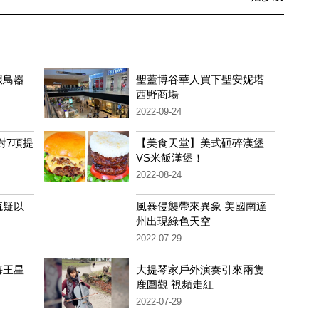
餵鳥器
聖蓋博谷華人買下聖安妮塔
西野商場
2022-09-24
對7項提
【美食天堂】美式砸碎漢堡
VS米飯漢堡！
2022-08-24
流疑以
風暴侵襲帶來異象 美國南達
州出現綠色天空
2022-07-29
海王星
大提琴家戶外演奏引來兩隻
鹿圍觀 視頻走紅
2022-07-29