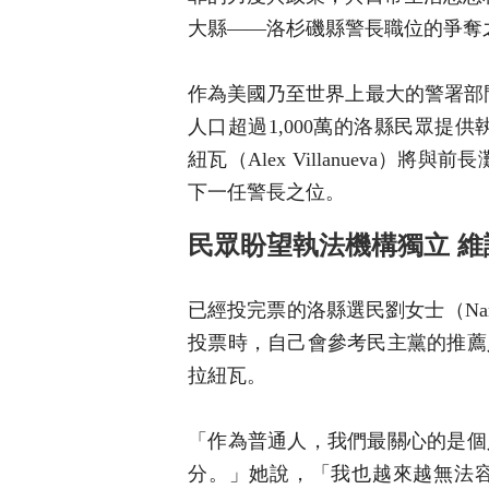
大縣——洛杉磯縣警長職位的爭奪
作為美國乃至世界上最大的警署部門，
人口超過1,000萬的洛縣民眾提
紐瓦（Alex Villanueva）將與
下一任警長之位。
民眾盼望執法機構獨立 維
已經投完票的洛縣選民劉女士（Nan
投票時，自己會參考民主黨的推薦
拉紐瓦。
「作為普通人，我們最關心的是個
分。」她說，「我也越來越無法