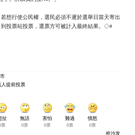
舉日。若想行使公民權，選民必須不遲於選舉日當天寄出
自到投票站投票，選票方可被計入最終結果。◇#
市
萬人提前投票
超扯
無語
害怕
難過
憤怒
0票
0票
0票
0票
0票
抢沙发