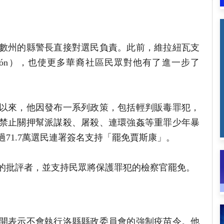
數州的縣警長直接對選民負責。此前，維拉紐瓦支
Gascón），也使更多華裔社區民眾對他有了進一步了
以來，他因發布一系列政策，包括輕判販毒罪犯，
禁止關押幫派謀殺、屠殺、連環強姦等重罪少年暴
過71.7萬選民連署簽名支持「罷免賈斯康」。
的批評者，並支持民眾將保護罪犯的檢察官罷免。
開表示不會執行洛縣縣政委員會的強制疫苗令。他