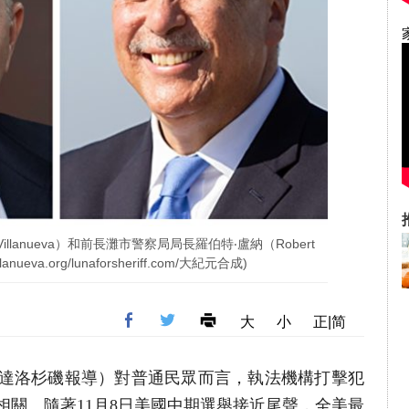
illanueva）和前長灘市警察局局長羅伯特‧盧納（Robert
nueva.org/lunaforsheriff.com/大紀元合成)
大
小
正|简
者姜琳達洛杉磯報導）對普通民眾而言，執法機構打擊犯
相關。隨著11月8日美國中期選舉接近尾聲，全美最