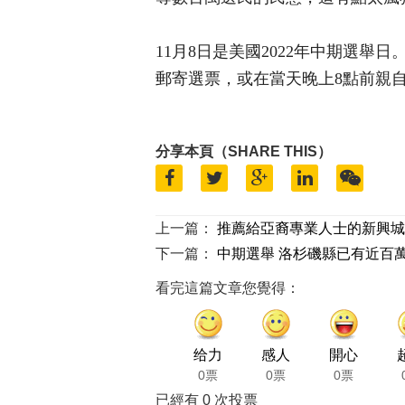
11月8日是美國2022年中期選
郵寄選票，或在當天晚上8點前親
分享本頁（SHARE THIS）
上一篇：
推薦給亞裔專業人士的新興城
下一篇：
中期選舉 洛杉磯縣已有近百
看完這篇文章您覺得：
给力
感人
開心
0票
0票
0票
已經有
0
次投票