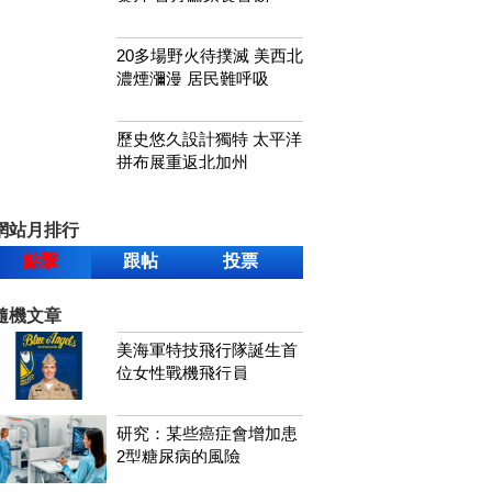
20多場野火待撲滅 美西北
濃煙瀰漫 居民難呼吸
歷史悠久設計獨特 太平洋
拼布展重返北加州
網站月排行
點擊
跟帖
投票
隨機文章
美海軍特技飛行隊誕生首
位女性戰機飛行員
研究：某些癌症會增加患
2型糖尿病的風險