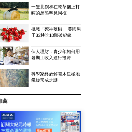
一隻北鷂和在乾草捆上打
盹的黑熊罕見同框
挑戰「死神辣椒」 美國男
子33秒吃10顆破紀錄
個人理財：青少年如何用
暑期工收入進行投資
科學家終於解開木星極地
氣旋形成之謎
推薦