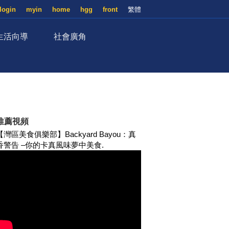
login
myin
home
hgg
front
繁體
生活向導
社會廣角
推薦視頻
【灣區美食俱樂部】Backyard Bayou：真
香警告 –你的卡真風味夢中美食.