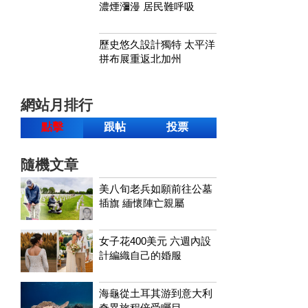
濃煙瀰漫 居民難呼吸
歷史悠久設計獨特 太平洋
拼布展重返北加州
網站月排行
點擊
跟帖
投票
隨機文章
美八旬老兵如願前往公墓
插旗 緬懷陣亡親屬
女子花400美元 六週內設
計編織自己的婚服
海龜從土耳其游到意大利
奇異旅程倍受矚目