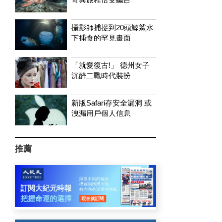
攝影師捕捉到20頭鯨鯊水
下捕食的罕見畫面
「就愛復古!」 德州女子
沉醉二戰時代裝扮
新版Safari存安全漏洞 或
洩漏用戶個人信息
推薦