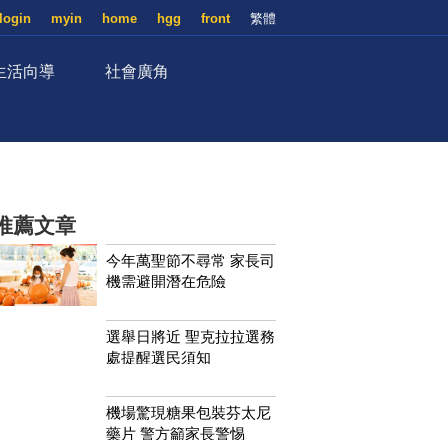
login
myin
home
hgg
front
繁體
生活向導
社會廣角
推薦文章
今年萬聖節不尋常 家長司
機需避開潛在危險
選舉日將近 聖克拉拉選務
處提醒選民須知
機場驚現糖果包裝芬太尼
藥片 警方籲家長警惕