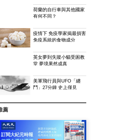
荷蘭的自行車與其他國家
有何不同？
疫情下 免疫學家揭最損害
免疫系統的食物成分
英女夢到失蹤小貓受困教
堂 夢境果然成真
美軍飛行員與UFO「纏
鬥」27分鐘 史上僅見
推薦