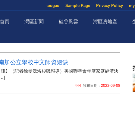
tougao
Sample Page
Privacy Policy
my
首頁
灣區新聞
硅谷風雲
灣區房地產
南加公立學校中文師資短缺
月08日訊】（記者徐曼沅洛杉磯報導）美國聯準會年度家庭經濟決
…]
444
發布日期：
2022-09-08