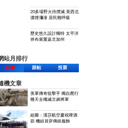
20多場野火待撲滅 美西北
濃煙瀰漫 居民難呼吸
歷史悠久設計獨特 太平洋
拼布展重返北加州
網站月排行
點擊
跟帖
投票
隨機文章
美軍傳奇狙擊手 獨自爬行
幾天去殲滅北越將軍
組圖：漢莎航空慶祝啤酒
節 機組員穿傳統服飾