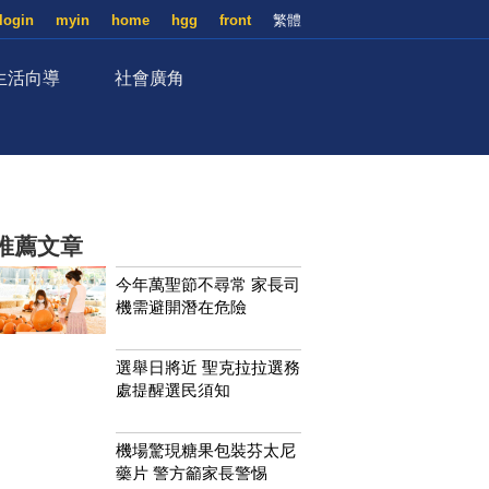
login
myin
home
hgg
front
繁體
生活向導
社會廣角
推薦文章
今年萬聖節不尋常 家長司
機需避開潛在危險
選舉日將近 聖克拉拉選務
處提醒選民須知
機場驚現糖果包裝芬太尼
藥片 警方籲家長警惕