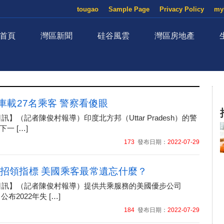
tougao
Sample Page
Privacy Policy
my
首頁
灣區新聞
硅谷風雲
灣區房地產
車載27名乘客 警察看傻眼
2日訊】（記者陳俊村報導）印度北方邦（Uttar Pradesh）的警
一 […]
173
發布日期：
2022-07-29
失物招領指標 美國乘客最常遺忘什麼？
月06日訊】（記者陳俊村報導）提供共乘服務的美國優步公司
公布2022年失 […]
184
發布日期：
2022-07-29