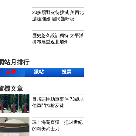
20多場野火待撲滅 美西北
濃煙瀰漫 居民難呼吸
歷史悠久設計獨特 太平洋
拼布展重返北加州
網站月排行
點擊
跟帖
投票
隨機文章
目睹惡性劫車事件 73歲老
伯勇鬥持槍歹徒
瑞士海關查獲一把14世紀
的精美武士刀