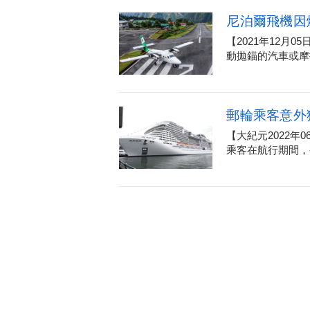
尼泊爾飛機因
【2021年12
動拋錨的汽車或摩
郵輪乘客意外
【大紀元2022
乘客在航行期間，被Xf