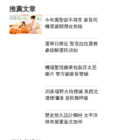
推薦文章
今年萬聖節不尋常 家長司
機需避開潛在危險
選舉日將近 聖克拉拉選務
處提醒選民須知
機場驚現糖果包裝芬太尼
藥片 警方籲家長警惕
20多場野火待撲滅 美西北
濃煙瀰漫 居民難呼吸
歷史悠久設計獨特 太平洋
拼布展重返北加州