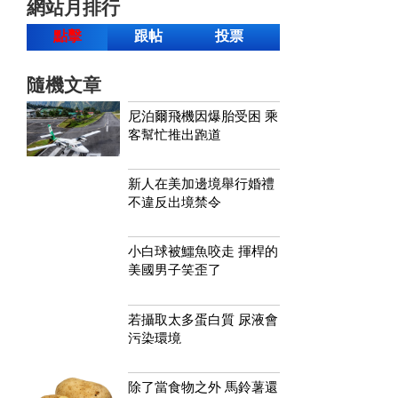
網站月排行
點擊
跟帖
投票
隨機文章
尼泊爾飛機因爆胎受困 乘
客幫忙推出跑道
新人在美加邊境舉行婚禮
不違反出境禁令
小白球被鱷魚咬走 揮桿的
美國男子笑歪了
若攝取太多蛋白質 尿液會
污染環境
除了當食物之外 馬鈴薯還