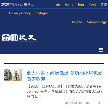
2026年8月7日 星期五
myin
home
hgg
front
繁體
Privacy Policy
mylogin
tougao
Sample Page
個人理財：經濟低迷 多功能小房也受
買家歡迎
【2022年11月05日訊】（英文大紀元記者Anne
Johnson報導／季薇編譯）在COVID病毒大流行
關門 […]
84
發布日期：
2022-11-06