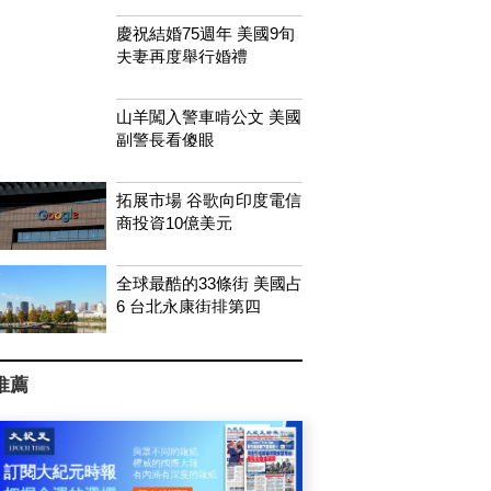
慶祝結婚75週年 美國9旬
夫妻再度舉行婚禮
山羊闖入警車啃公文 美國
副警長看傻眼
拓展市場 谷歌向印度電信
商投資10億美元
全球最酷的33條街 美國占
6 台北永康街排第四
推薦