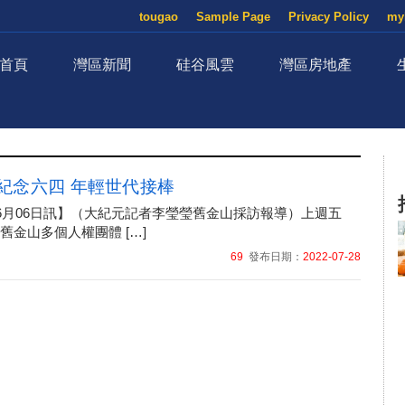
tougao
Sample Page
Privacy Policy
my
首頁
灣區新聞
硅谷風雲
灣區房地產
紀念六四 年輕世代接棒
年06月06日訊】（大紀元記者李瑩瑩舊金山採訪報導）上週五
舊金山多個人權團體 […]
69
發布日期：
2022-07-28