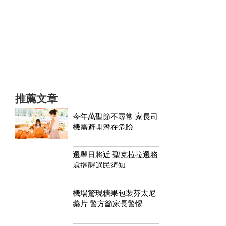
推薦文章
今年萬聖節不尋常 家長司
機需避開潛在危險
選舉日將近 聖克拉拉選務
處提醒選民須知
機場驚現糖果包裝芬太尼
藥片 警方籲家長警惕