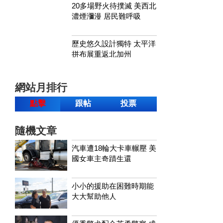
20多場野火待撲滅 美西北
濃煙瀰漫 居民難呼吸
歷史悠久設計獨特 太平洋
拼布展重返北加州
網站月排行
點擊
跟帖
投票
隨機文章
汽車遭18輪大卡車輾壓 美
國女車主奇蹟生還
小小的援助在困難時期能
大大幫助他人