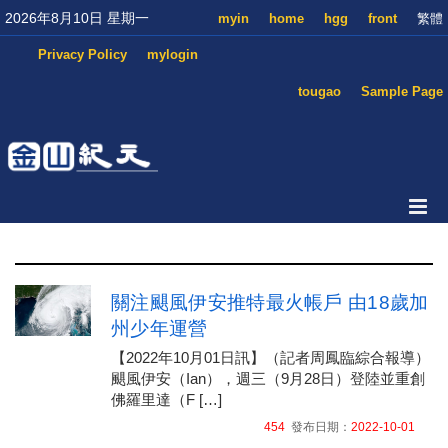
2026年8月10日 星期一
myin
home
hgg
front
繁體
Privacy Policy
mylogin
tougao
Sample Page
關注颶風伊安推特最火帳戶 由18歲加
州少年運營
【2022年10月01日訊】（記者周鳳臨綜合報導）
颶風伊安（Ian），週三（9月28日）登陸並重創
佛羅里達（F […]
454
發布日期：
2022-10-01