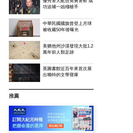
優秀警犬配合英勇警察 成
功追捕一凶殘槍手
中華民國國旗曾登上月球
被收藏50年後曝光
美猶他州沙漠發現大批1.2
萬年前人類足跡
英圖書館近百年來首次展
出獨特的文學寶庫
推薦