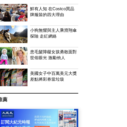
鮮有人知 在Costco買品
牌服裝的四大理由
小狗無懼與主人乘滑翔傘
探險 走紅網絡
患毛髮障礙女孩勇敢面對
世俗眼光 激勵他人
美國女子中百萬美元大獎
差點將彩券當垃圾
推薦