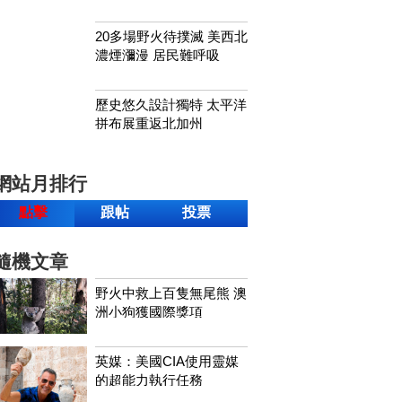
20多場野火待撲滅 美西北
濃煙瀰漫 居民難呼吸
歷史悠久設計獨特 太平洋
拼布展重返北加州
網站月排行
點擊
跟帖
投票
隨機文章
野火中救上百隻無尾熊 澳
洲小狗獲國際獎項
英媒：美國CIA使用靈媒
的超能力執行任務