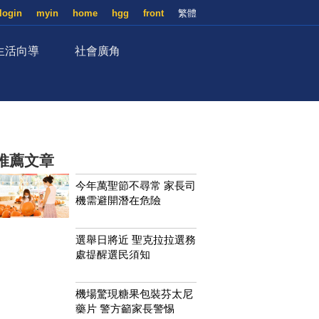
login
myin
home
hgg
front
繁體
生活向導
社會廣角
推薦文章
今年萬聖節不尋常 家長司
機需避開潛在危險
選舉日將近 聖克拉拉選務
處提醒選民須知
機場驚現糖果包裝芬太尼
藥片 警方籲家長警惕