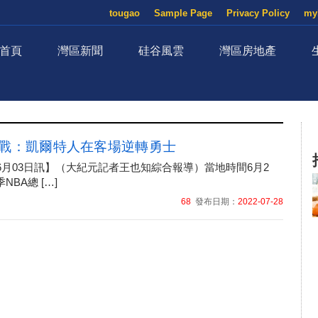
tougao
Sample Page
Privacy Policy
my
首頁
灣區新聞
硅谷風雲
灣區房地產
首戰：凱爾特人在客場逆轉勇士
06月03日訊】（大紀元記者王也知綜合報導）當地時間6月2
季NBA總 […]
68
發布日期：
2022-07-28