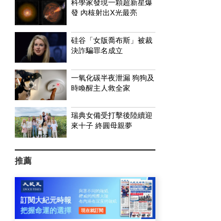
科學家發現一顆超新星爆
發 內核射出X光最亮
硅谷「女版喬布斯」被裁
決詐騙罪名成立
一氧化碳半夜泄漏 狗狗及
時喚醒主人救全家
瑞典女備受打擊後陸續迎
來十子 終圓母親夢
推薦