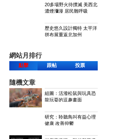
20多場野火待撲滅 美西北
濃煙瀰漫 居民難呼吸
歷史悠久設計獨特 太平洋
拼布展重返北加州
網站月排行
點擊
跟帖
投票
隨機文章
組圖：活潑松鼠與玩具恐
龍玩耍的逗趣畫面
研究：聆聽鳥叫有益心理
健康 改善抑鬱