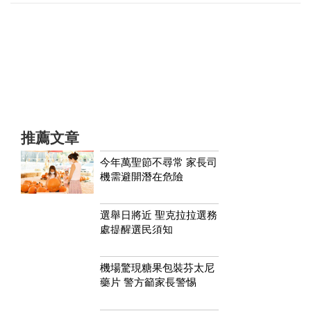
推薦文章
今年萬聖節不尋常 家長司
機需避開潛在危險
選舉日將近 聖克拉拉選務
處提醒選民須知
機場驚現糖果包裝芬太尼
藥片 警方籲家長警惕