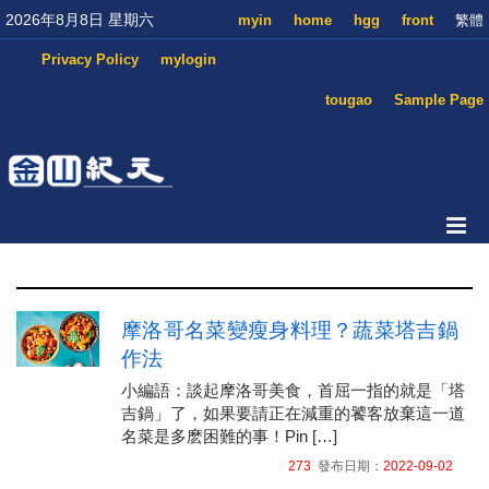
2026年8月8日 星期六
myin
home
hgg
front
繁體
Privacy Policy
mylogin
tougao
Sample Page
摩洛哥名菜變瘦身料理？蔬菜塔吉鍋
作法
小編語：談起摩洛哥美食，首屈一指的就是「塔
吉鍋」了，如果要請正在減重的饕客放棄這一道
名菜是多麽困難的事！Pin […]
273
發布日期：
2022-09-02