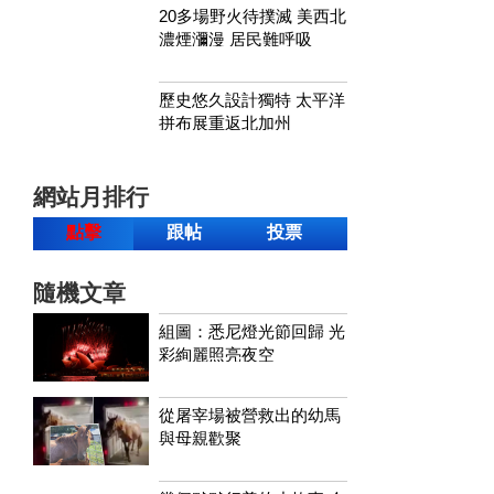
20多場野火待撲滅 美西北
濃煙瀰漫 居民難呼吸
歷史悠久設計獨特 太平洋
拼布展重返北加州
網站月排行
點擊
跟帖
投票
隨機文章
組圖：悉尼燈光節回歸 光
彩絢麗照亮夜空
從屠宰場被營救出的幼馬
與母親歡聚