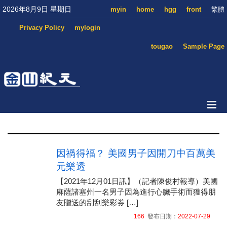
2026年8月9日 星期日
myin
home
hgg
front
繁體
Privacy Policy
mylogin
tougao
Sample Page
因禍得福？ 美國男子因開刀中百萬美
元樂透
【2021年12月01日訊】（記者陳俊村報導）美國
麻薩諸塞州一名男子因為進行心臟手術而獲得朋
友贈送的刮刮樂彩券 […]
166
發布日期：
2022-07-29