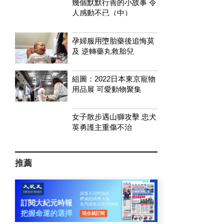
幾個默默行善的小故事 令
人感動不已（中）
孕婦服用墮胎藥後追悔莫
及 逆轉藥丸救胎兒
組圖：2022日本東京寵物
用品展 可愛動物聚集
女子散步遇山獅攻擊 忠犬
英勇護主重傷不治
推薦