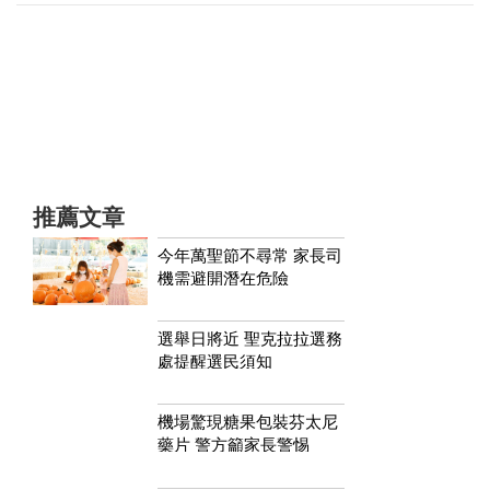
推薦文章
今年萬聖節不尋常 家長司
機需避開潛在危險
選舉日將近 聖克拉拉選務
處提醒選民須知
機場驚現糖果包裝芬太尼
藥片 警方籲家長警惕