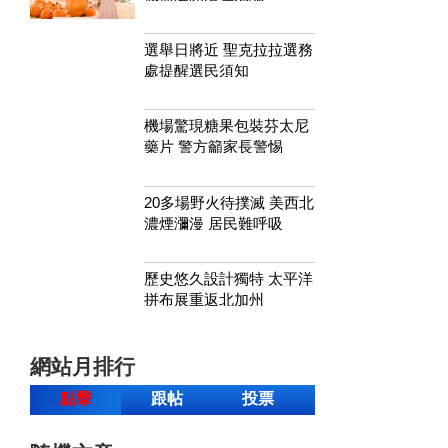
選舉日將近 聖克拉拉選務
處提醒選民須知
機場驚現糖果包裝芬太尼
藥片 警方籲家長警惕
20多場野火待撲滅 美西北
濃煙瀰漫 居民難呼吸
歷史悠久設計獨特 太平洋
拼布展重返北加州
網站月排行
點擊
跟帖
投票