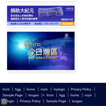
front
hgg
home
myin
mylogin
Privacy Policy
Sample Page
tougao
•
front
hgg
home
myin
mylogin
Privacy Policy
Sample Page
tougao