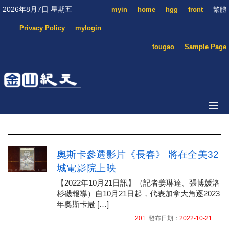
2026年8月7日 星期五
myin
home
hgg
front
繁體
Privacy Policy
mylogin
tougao
Sample Page
奧斯卡參選影片《長春》 將在全美32
城電影院上映
【2022年10月21日訊】（記者姜琳達、張博媛洛
杉磯報導）自10月21日起，代表加拿大角逐2023
年奧斯卡最 […]
201
發布日期：
2022-10-21