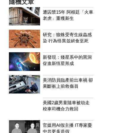
隨機文章
遭囚禁15年 阿根廷「火車
老虎」重獲新生
研究：狼蛛受寄生線蟲感
染 行為怪異並絕食至死
​​新發現：矮星系中的黑洞
促進新恆星形成
美消防員臨產前出車禍 卻
果斷衝上前救傷員
美國2歲男童隨車被劫走
校車司機合力救回
官媒用AI假主播 IT專家憂
中共更多造假