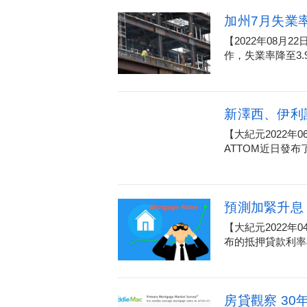
加州7月失業率
【2022年08月
作，失業率降至3.9
新澤西、伊利
【大紀元2022
ATTOM近日發布
預測加緊升息
【大紀元2022年
布的抵押貸款利率再
房貸觀察 3