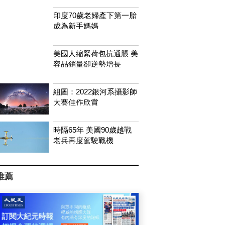
印度70歲老婦產下第一胎
成為新手媽媽
美國人縮緊荷包抗通脹 美
容品銷量卻逆勢增長
組圖：2022銀河系攝影師
大賽佳作欣賞
時隔65年 美國90歲越戰
老兵再度駕駛戰機
推薦