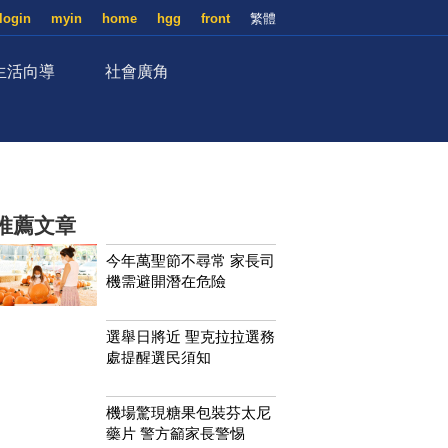
login
myin
home
hgg
front
繁體
生活向導
社會廣角
推薦文章
今年萬聖節不尋常 家長司
機需避開潛在危險
選舉日將近 聖克拉拉選務
處提醒選民須知
機場驚現糖果包裝芬太尼
藥片 警方籲家長警惕