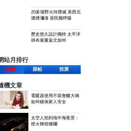
20多場野火待撲滅 美西北
濃煙瀰漫 居民難呼吸
歷史悠久設計獨特 太平洋
拼布展重返北加州
網站月排行
點擊
跟帖
投票
隨機文章
電暖器使用不當會釀大禍
如何確保家人安全
太空人拍到地中海夜景：
燈火輝煌燦爛