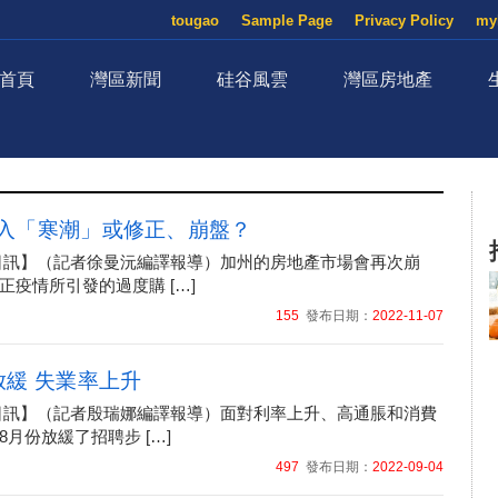
tougao
Sample Page
Privacy Policy
my
首頁
灣區新聞
硅谷風雲
灣區房地產
入「寒潮」或修正、崩盤？
月07日訊】（記者徐曼沅編譯報導）加州的房地產市場會再次崩
正疫情所引發的過度購 […]
155
發布日期：
2022-11-07
放緩 失業率上升
月03日訊】（記者殷瑞娜編譯報導）面對利率上升、高通脹和消費
月份放緩了招聘步 […]
497
發布日期：
2022-09-04