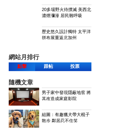
20多場野火待撲滅 美西北
濃煙瀰漫 居民難呼吸
歷史悠久設計獨特 太平洋
拼布展重返北加州
網站月排行
點擊
跟帖
投票
隨機文章
男子家中發現隱蔽地窖 將
其改造成家庭影院
組圖：有趣獵犬帶大棍子
散步 鄰居忍不住笑