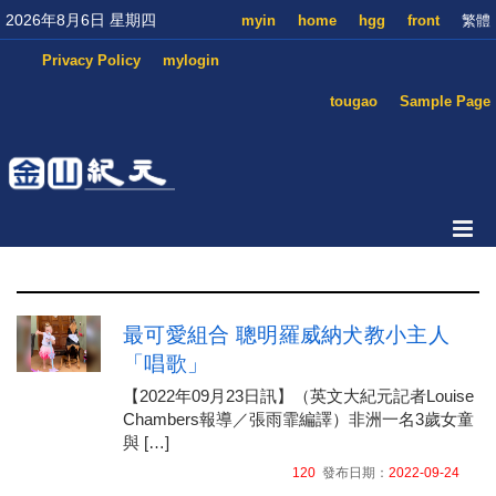
2026年8月6日 星期四
myin
home
hgg
front
繁體
Privacy Policy
mylogin
tougao
Sample Page
最可愛組合 聰明羅威納犬教小主人
「唱歌」
【2022年09月23日訊】（英文大紀元記者Louise
Chambers報導／張雨霏編譯）非洲一名3歲女童
與 […]
120
發布日期：
2022-09-24