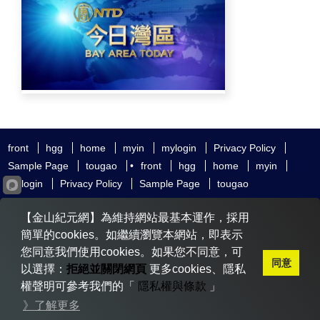
front
hgg
home
myin
mylogin
Privacy Policy
Sample Page
tougao
•
front
hgg
home
myin
mylogin
Privacy Policy
Sample Page
tougao
友好鏈接
追查國際
新唐人電視
神韻藝術團
【金山紀元網】為維持網站最基本運作，採用
大紀元時報
希望之聲
全球退黨服務中心
明慧網
動態網
簡單的cookies。如繼續瀏覽本網站，即表示
無界網
您同意我們使用cookies。如果您不同意，可
同意
以選擇：
拒絕並關閉網頁
更多cookies、隱私
權聲明可參考我們的「
隱私權與條款
」
Copyright © 2020-2026 金山紀元. All Rights Reserved.
》了解更多