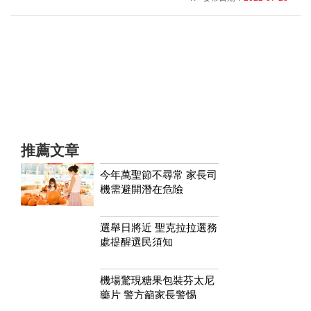
推薦文章
今年萬聖節不尋常 家長司
機需避開潛在危險
選舉日將近 聖克拉拉選務
處提醒選民須知
機場驚現糖果包裝芬太尼
藥片 警方籲家長警惕