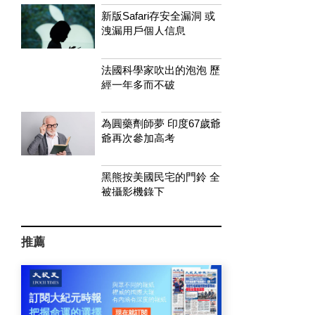
新版Safari存安全漏洞 或
洩漏用戶個人信息
法國科學家吹出的泡泡 歷
經一年多而不破
為圓藥劑師夢 印度67歲爺
爺再次參加高考
黑熊按美國民宅的門鈴 全
被攝影機錄下
推薦