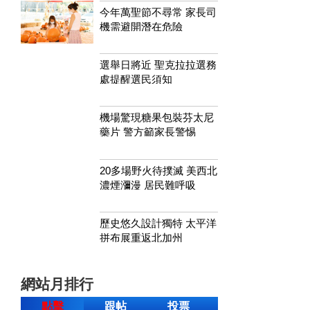
今年萬聖節不尋常 家長司
機需避開潛在危險
選舉日將近 聖克拉拉選務
處提醒選民須知
機場驚現糖果包裝芬太尼
藥片 警方籲家長警惕
20多場野火待撲滅 美西北
濃煙瀰漫 居民難呼吸
歷史悠久設計獨特 太平洋
拼布展重返北加州
網站月排行
點擊
跟帖
投票