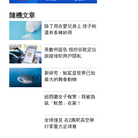
隨機文章
除了用在嬰兒身上 痱子粉
還有多種妙用
美數州提告 指控谷歌定位
跟蹤侵犯用戶隱私
新研究：鯨鯊是世界已知
最大的雜食動物
紐西蘭女子報警：我被負
鼠「軟禁」在家！
全球僅見 在2萬呎高空舉
行零重力足球賽