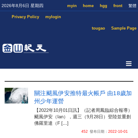
2026年8月6日 星期四
myin
home
hgg
front
繁體
Privacy Policy
mylogin
tougao
Sample Page
關注颶風伊安推特最火帳戶 由18歲加
州少年運營
【2022年10月01日訊】（記者周鳳臨綜合報導）
颶風伊安（Ian），週三（9月28日）登陸並重創
佛羅里達（F […]
452
發布日期：
2022-10-01