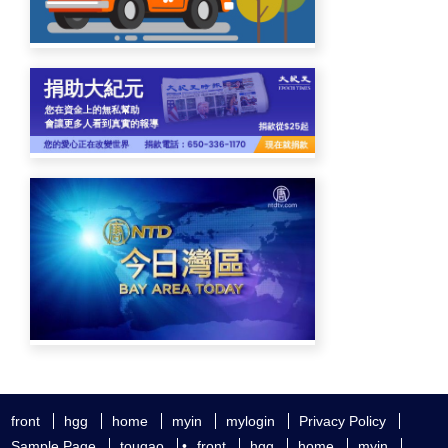
front
hgg
home
myin
mylogin
Privacy Policy
Sample Page
tougao
•
front
hgg
home
myin