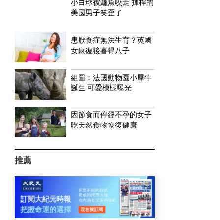
小白球被鱷魚咬走 揮桿的
美國男子笑歪了
患厭食症無法生育？英國
女康復後喜得八子
組圖：法國動物園小犀牛
誕生 可愛模樣曝光
因節食而停經不孕的女子
吃天然食物恢復健康
推薦