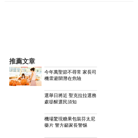
推薦文章
今年萬聖節不尋常 家長司
機需避開潛在危險
選舉日將近 聖克拉拉選務
處提醒選民須知
機場驚現糖果包裝芬太尼
藥片 警方籲家長警惕