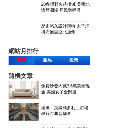
20多場野火待撲滅 美西北
濃煙瀰漫 居民難呼吸
歷史悠久設計獨特 太平洋
拼布展重返北加州
網站月排行
點擊
跟帖
投票
隨機文章
免費沙發內藏3.6萬美元現
金 美國女子全歸還
組圖：英國維多利亞浴場
舉行古典音樂會