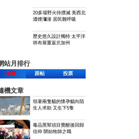
20多場野火待撲滅 美西北
濃煙瀰漫 居民難呼吸
歷史悠久設計獨特 太平洋
拼布展重返北加州
網站月排行
點擊
跟帖
投票
隨機文章
領著兩隻貓的懷孕貓向陌
生人求助 又生下5隻
毒品黑幫頭目覺醒後回歸
信仰 開始牧師之職