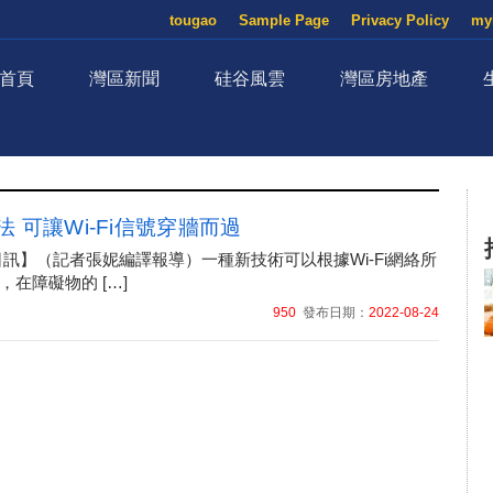
tougao
Sample Page
Privacy Policy
my
首頁
灣區新聞
硅谷風雲
灣區房地產
 可讓Wi-Fi信號穿牆而過
16日訊】（記者張妮編譯報導）一種新技術可以根據Wi-Fi網絡所
在障礙物的 […]
950
發布日期：
2022-08-24