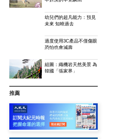
幼兒們的超凡能力：預見
未來 知曉過去
過度使用3C產品不僅傷眼
恐怕也會減壽
組圖：織機岩天然美景 為
韓國「張家界」
推薦