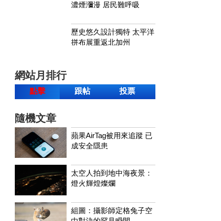
濃煙瀰漫 居民難呼吸
歷史悠久設計獨特 太平洋
拼布展重返北加州
網站月排行
點擊
跟帖
投票
隨機文章
蘋果AirTag被用來追蹤 已
成安全隱患
太空人拍到地中海夜景：
燈火輝煌燦爛
組圖：攝影師定格兔子空
中對決的罕見瞬間