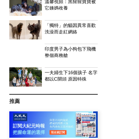
溫馨視頻：黑猩猩寶寶被
它姨媽收養
「獨特」的貓因異常喜歡
洗澡而走紅網絡
印度男子為小狗包下飛機
整個商務艙
一夫婦生下16個孩子 名字
都以C開頭 原因特殊
推薦