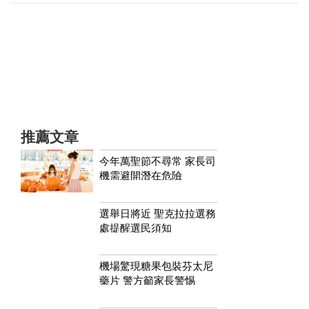
推薦文章
今年萬聖節不尋常 家長司
機需避開潛在危險
選舉日將近 聖克拉拉選務
處提醒選民須知
機場驚現糖果包裝芬太尼
藥片 警方籲家長警惕