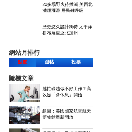
20多場野火待撲滅 美西北
濃煙瀰漫 居民難呼吸
歷史悠久設計獨特 太平洋
拼布展重返北加州
網站月排行
點擊
跟帖
投票
隨機文章
越忙碌越做不好工作？高
效從「會休息」開始
組圖：美國國家航空航天
博物館重新開放