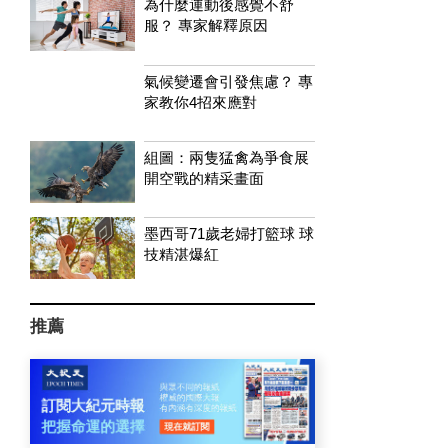
為什麼運動後感覺不舒
服？ 專家解釋原因
氣候變遷會引發焦慮？ 專
家教你4招來應對
組圖：兩隻猛禽為爭食展
開空戰的精采畫面
墨西哥71歲老婦打籃球 球
技精湛爆紅
推薦