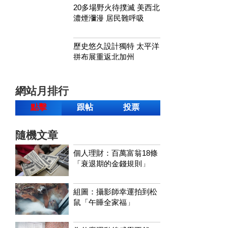
20多場野火待撲滅 美西北
濃煙瀰漫 居民難呼吸
歷史悠久設計獨特 太平洋
拼布展重返北加州
網站月排行
點擊
跟帖
投票
隨機文章
個人理財：百萬富翁18條
「衰退期的金錢規則」
組圖：攝影師幸運拍到松
鼠「午睡全家福」