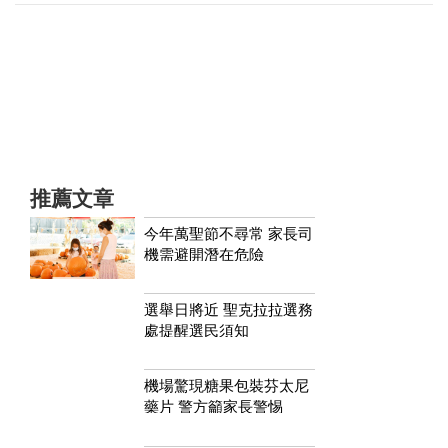
推薦文章
今年萬聖節不尋常 家長司
機需避開潛在危險
選舉日將近 聖克拉拉選務
處提醒選民須知
機場驚現糖果包裝芬太尼
藥片 警方籲家長警惕