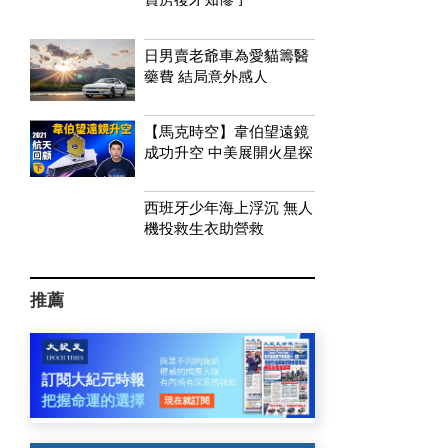
日男賣老爺車為愛貓籌醫
藥費 結局意外感人
【馬克時空】韋伯望遠鏡
成功升空 中美展開火星探
索競賽
西班牙少年海上浮沉 無人
機投救生衣助營救
推薦