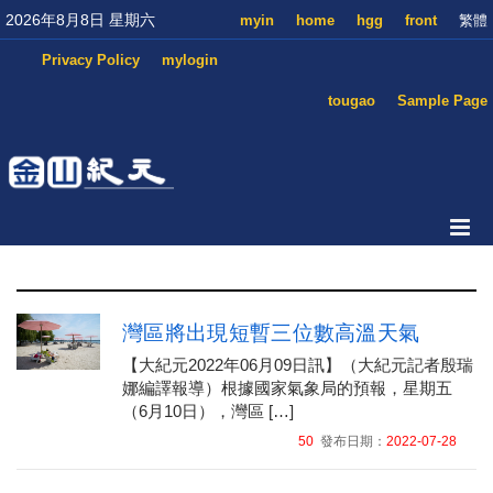
2026年8月8日 星期六
myin
home
hgg
front
繁體
Privacy Policy
mylogin
tougao
Sample Page
灣區將出現短暫三位數高溫天氣
【大紀元2022年06月09日訊】（大紀元記者殷瑞
娜編譯報導）根據國家氣象局的預報，星期五
（6月10日），灣區 […]
50
發布日期：
2022-07-28