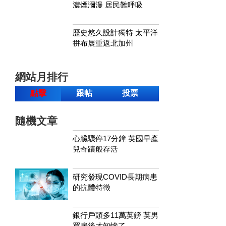
濃煙瀰漫 居民難呼吸
歷史悠久設計獨特 太平洋
拼布展重返北加州
網站月排行
點擊
跟帖
投票
隨機文章
心臟驟停17分鐘 英國早產
兒奇蹟般存活
研究發現COVID長期病患
的抗體特徵
銀行戶頭多11萬英鎊 英男
買房後才知慘了