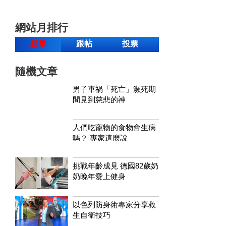
網站月排行
點擊
跟帖
投票
隨機文章
男子車禍「死亡」瀕死期
間見到慈悲的神
人們吃寵物的食物會生病
嗎？ 專家這麼說
挑戰年齡成見 德國82歲奶
奶晚年愛上健身
以色列防身術專家分享救
生自衛技巧