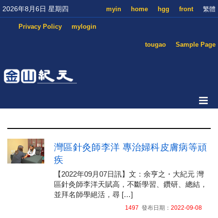
2026年8月6日 星期四
myin
home
hgg
front
繁體
Privacy Policy
mylogin
tougao
Sample Page
灣區針灸師李洋 專治婦科皮膚病等頑
疾
【2022年09月07日訊】文：余亨之・大紀元 灣
區針灸師李洋天賦高，不斷學習、鑽研、總結，
並拜名師學絕活，尋 […]
1497
發布日期：
2022-09-08