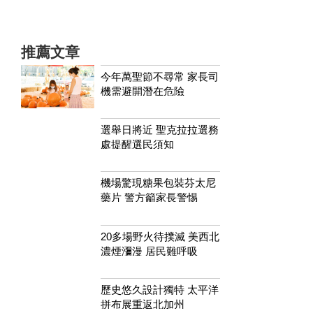
推薦文章
今年萬聖節不尋常 家長司
機需避開潛在危險
選舉日將近 聖克拉拉選務
處提醒選民須知
機場驚現糖果包裝芬太尼
藥片 警方籲家長警惕
20多場野火待撲滅 美西北
濃煙瀰漫 居民難呼吸
歷史悠久設計獨特 太平洋
拼布展重返北加州