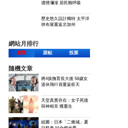
濃煙瀰漫 居民難呼吸
歷史悠久設計獨特 太平洋
拼布展重返北加州
網站月排行
點擊
跟帖
投票
隨機文章
將4孩撫育長大後 58歲女
退休飛行員重返藍天
天堂真實存在：女子死後
與神相見 獲重生
組圖：日本「二條城」夏
日祭典 結合燈光秀