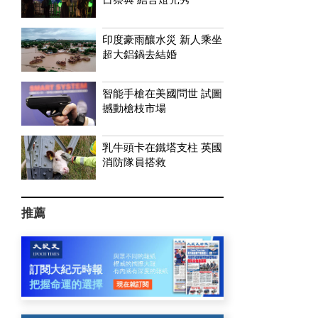
印度豪雨釀水災 新人乘坐
超大鋁鍋去結婚
智能手槍在美國問世 試圖
撼動槍枝市場
乳牛頭卡在鐵塔支柱 英國
消防隊員搭救
推薦