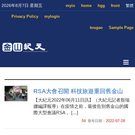
2026年8月7日 星期五
myin
home
hgg
front
繁體
Privacy Policy
mylogin
tougao
Sample Page
RSA大會召開 科技旅遊重回舊金山
【大紀元2022年06月11日訊】（大紀元記者殷瑞
娜編譯報導）在疫情之前，最後告別舊金山的國
際大型會議RSA， […]
59
發布日期：
2022-07-28