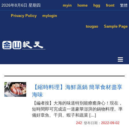
2026年8月6日 星期四
myin
home
hgg
front
繁體
Privacy Policy
mylogin
tougao
Sample Page
【縮時料理】海鮮蒸鍋 簡單食材盡享
海味
【編者按】大海的味道特別能療癒身心！現在，
短時間即可完成這一道豪華澎湃的鍋物料理。準
備好章魚、干貝、蝦子和蔬菜 […]
242
發布日期：
2022-09-02