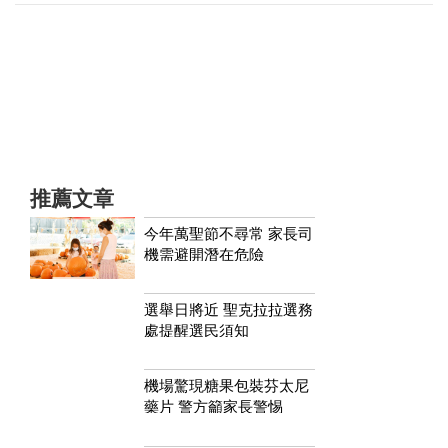
推薦文章
今年萬聖節不尋常 家長司
機需避開潛在危險
選舉日將近 聖克拉拉選務
處提醒選民須知
機場驚現糖果包裝芬太尼
藥片 警方籲家長警惕