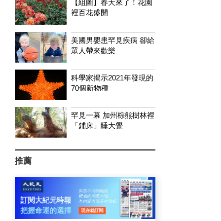
【組圖】春天來了！花園
裡百花盛開
美國男嬰患罕見疾病 卻給
眾人帶來歡樂
科學家揭示2021年發現的
70個新物種
罕見一幕 加州棕熊樹林裡
「鋪床」睡大覺
推薦