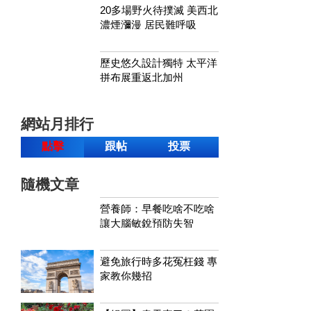
20多場野火待撲滅 美西北
濃煙瀰漫 居民難呼吸
歷史悠久設計獨特 太平洋
拼布展重返北加州
網站月排行
點擊
跟帖
投票
隨機文章
營養師：早餐吃啥不吃啥
讓大腦敏銳預防失智
避免旅行時多花冤枉錢 專
家教你幾招