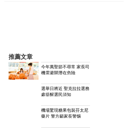
推薦文章
今年萬聖節不尋常 家長司
機需避開潛在危險
選舉日將近 聖克拉拉選務
處提醒選民須知
機場驚現糖果包裝芬太尼
藥片 警方籲家長警惕