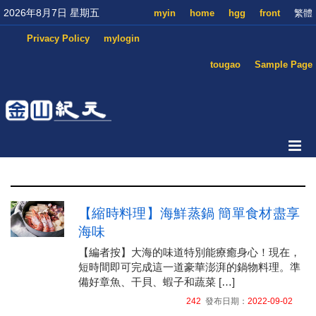
2026年8月7日 星期五
myin
home
hgg
front
繁體
Privacy Policy
mylogin
tougao
Sample Page
【縮時料理】海鮮蒸鍋 簡單食材盡享
海味
【編者按】大海的味道特別能療癒身心！現在，
短時間即可完成這一道豪華澎湃的鍋物料理。準
備好章魚、干貝、蝦子和蔬菜 […]
242
發布日期：
2022-09-02