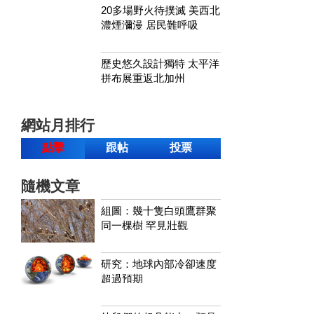
20多場野火待撲滅 美西北
濃煙瀰漫 居民難呼吸
歷史悠久設計獨特 太平洋
拼布展重返北加州
網站月排行
點擊
跟帖
投票
隨機文章
組圖：幾十隻白頭鷹群聚
同一棵樹 罕見壯觀
研究：地球內部冷卻速度
超過預期