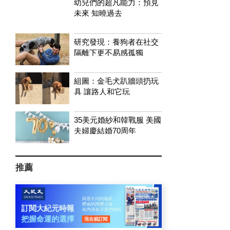
幼兒們的超凡能力：預見
未來 知曉過去
研究發現：養狗者在社交
隔離下更不易感孤獨
組圖：金毛犬趴牆頭扔玩
具 讓路人和它玩
35美元婚紗和韓戰服 美國
夫婦慶結婚70周年
推薦