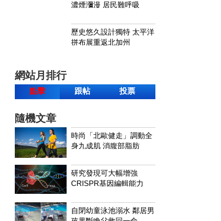
濃煙瀰漫 居民難呼吸
歷史悠久設計獨特 太平洋
拼布展重返北加州
網站月排行
點擊
跟帖
投票
隨機文章
時尚「北歐健走」調動全
身九成肌 消腹部脂肪
研究發現可大幅增強
CRISPR基因編輯能力
自閉幼童泳池溺水 鄰居男
孩果斷喚父救回一命