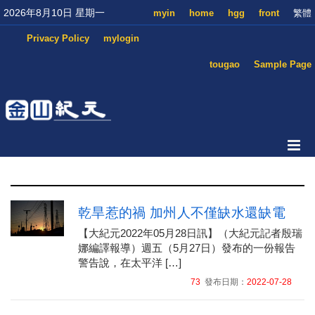
2026年8月10日 星期一
myin
home
hgg
front
繁體
Privacy Policy
mylogin
tougao
Sample Page
乾旱惹的禍 加州人不僅缺水還缺電
【大紀元2022年05月28日訊】（大紀元記者殷瑞
娜編譯報導）週五（5月27日）發布的一份報告
警告說，在太平洋 […]
73
發布日期：
2022-07-28