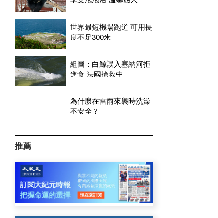
世界最短機場跑道 可用長
度不足300米
組圖：白鯨誤入塞納河拒
進食 法國搶救中
為什麼在雷雨來襲時洗澡
不安全？
推薦