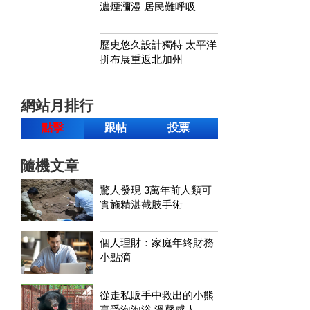
濃煙瀰漫 居民難呼吸
歷史悠久設計獨特 太平洋
拼布展重返北加州
網站月排行
點擊
跟帖
投票
隨機文章
驚人發現 3萬年前人類可
實施精湛截肢手術
個人理財：家庭年終財務
小點滴
從走私販手中救出的小熊
享受泡泡浴 溫馨感人