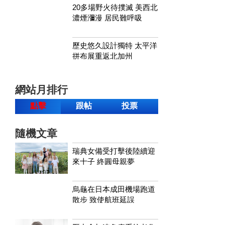
20多場野火待撲滅 美西北
濃煙瀰漫 居民難呼吸
歷史悠久設計獨特 太平洋
拼布展重返北加州
網站月排行
點擊
跟帖
投票
隨機文章
瑞典女備受打擊後陸續迎
來十子 終圓母親夢
烏龜在日本成田機場跑道
散步 致使航班延誤