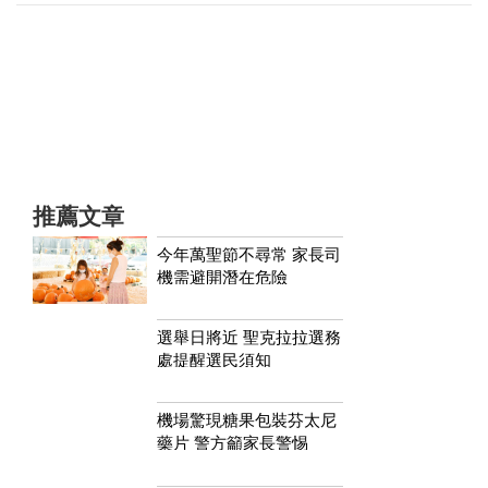
推薦文章
今年萬聖節不尋常 家長司
機需避開潛在危險
選舉日將近 聖克拉拉選務
處提醒選民須知
機場驚現糖果包裝芬太尼
藥片 警方籲家長警惕