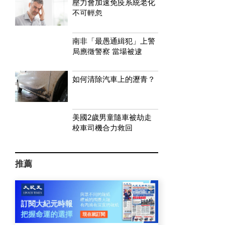
壓力會加速免疫系統老化
不可輕忽
南非「最愚通緝犯」上警
局應徵警察 當場被逮
如何清除汽車上的瀝青？
美國2歲男童隨車被劫走
校車司機合力救回
推薦