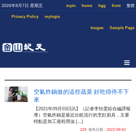
2026年8月7日 星期五
myin
home
hgg
front
繁體
Privacy Policy
mylogin
tougao
Sample Page
空氣炸鍋做的這些蔬菜 好吃得停不下
來
【2021年09月03日訊】（記者李怡雯綜合編譯報
導）空氣炸鍋是最近比較流行的烹飪廚具，主要
特點是加工過程用油 […]
228
發布日期：
2022-09-02